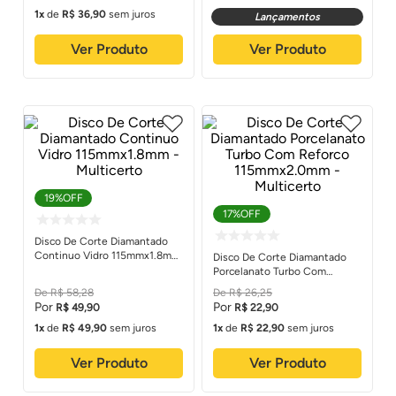
1
de
R$
36
,
90
sem juros
Lançamentos
Ver Produto
Ver Produto
19%
OFF
17%
OFF
Disco De Corte Diamantado
Continuo Vidro 115mmx1.8mm
Disco De Corte Diamantado
- Multicerto
Porcelanato Turbo Com
Reforco 115mmx2.0mm -
R$
58
,
28
R$
26
,
25
Multicerto
R$
49
,
90
R$
22
,
90
1
de
R$
49
,
90
sem juros
1
de
R$
22
,
90
sem juros
Ver Produto
Ver Produto