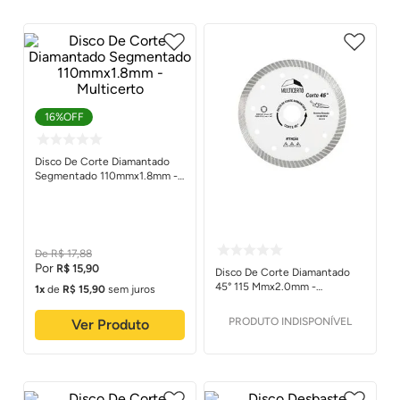
16%
OFF
Disco De Corte Diamantado
Segmentado 110mmx1.8mm -
Multicerto
R$
17
,
88
R$
15
,
90
Disco De Corte Diamantado
45° 115 Mmx2.0mm -
1
de
R$
15
,
90
sem juros
Multicerto
PRODUTO INDISPONÍVEL
Ver Produto