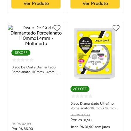
Ver Produto
Ver Produto
18%
OFF
Disco De Corte Diamantado
Porcelanato 110mmx1.4mm -
Multicerto
20%
OFF
Disco Diamantado Ultrafino
Porcelanato 110mm X 20mm -
Quartzolit
R$
37
,
88
R$
31
,
90
R$
42
,
89
1
de
R$
31
,
90
sem juros
R$
36
,
90