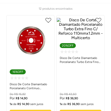
12
produtos
20%
OFF
Disco De Corte Diamantado
Porcelanato Turbo Extra Fino
C/ Reforco 110mmx1.2mm -
Multicerto
16%
OFF
Disco De Corte Diamantado
Porcelanato Continuo
110mmx1.8mm - Multicerto
R$
16
,
82
R$
43
,
60
R$
14
,
90
R$
36
,
90
1
de
R$
14
,
90
sem juros
1
de
R$
36
,
90
sem juros