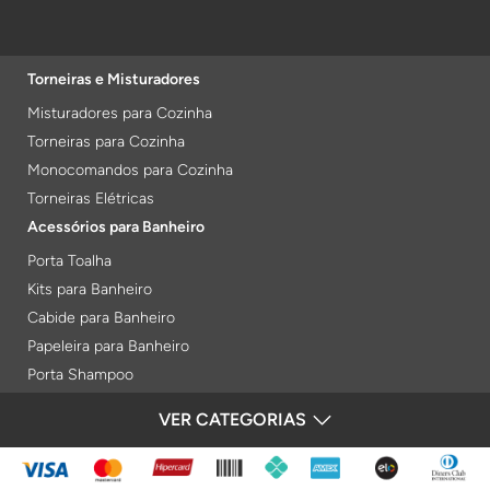
Torneiras e Misturadores
Misturadores para Cozinha
Torneiras para Cozinha
Monocomandos para Cozinha
Torneiras Elétricas
Acessórios para Banheiro
Porta Toalha
Kits para Banheiro
Cabide para Banheiro
Papeleira para Banheiro
Porta Shampoo
Prateleiras
VER CATEGORIAS
FORMAS DE PAGAMENTO
Saboneteiras
Porta Toalha Aquecido
Gabinetes para Banheiro