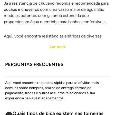
Já a resistência de chuveiro redonda é recomendada para
duchas e chuveiros
com uma vazão maior de água. São
modelos potentes com garantia estendida que
proporcionam água quentinha para banhos confortáveis.
Aqui, você encontra resistências elétricas de diversas
linhas da Hydra:
Ler mais
Lumen
Fit
Slim
PERGUNTAS FREQUENTES
Encontrou o melhor modelo de resistência para o seu
Aqui você encontra respostas rápidas para as dúvidas mais
chuveiro? Agora é só aproveitar o banho quentinho! Ah, e
comuns sobre compras, prazos de entrega, formas de
para garantir água quente durante o ano todo, confira
pagamento, trocas e outros assuntos relacionados à sua
nossa seleção de
torneiras elétricas
!
experiência na Revest Acabamentos.
Na Revest Acabamentos, temos os
melhores acessórios e
Quais tipos de bica existem nas torneiras