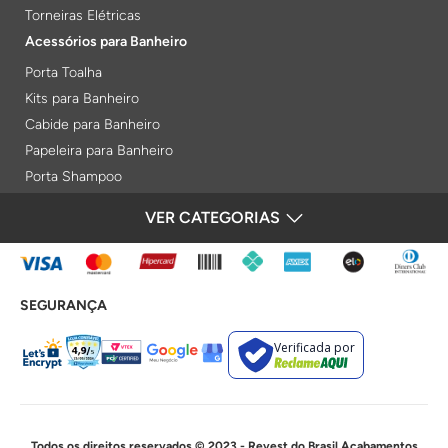
Torneiras Elétricas
Acessórios para Banheiro
Porta Toalha
Kits para Banheiro
Cabide para Banheiro
Papeleira para Banheiro
Porta Shampoo
Prateleiras
VER CATEGORIAS
FORMAS DE PAGAMENTO
Saboneteiras
Porta Toalha Aquecido
Gabinetes para Banheiro
SEGURANÇA
Lixeiras
Acabamentos e Registros
Verificada por
Bases de Registros
Acabamentos de Registro
Acionamentos
Duchas e Chuveiros
Todos os direitos reservados © 2023 - Revest do Brasil Acabamentos