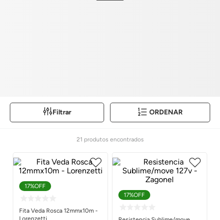
Filtrar
ORDENAR
21
produtos
17%
OFF
17%
OFF
Fita Veda Rosca 12mmx10m -
Lorenzetti
Resistencia Sublime/move