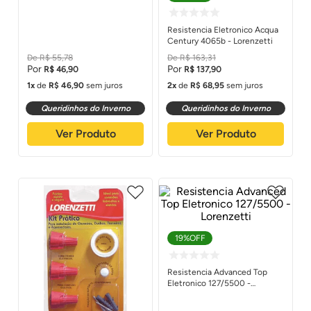
Resistencia Eletronico Acqua
Century 4065b - Lorenzetti
R$
55
,
78
R$
163
,
31
R$
46
,
90
R$
137
,
90
1
de
R$
46
,
90
sem juros
2
de
R$
68
,
95
sem juros
Queridinhos do Inverno
Queridinhos do Inverno
Ver Produto
Ver Produto
19%
OFF
Resistencia Advanced Top
Eletronico 127/5500 -
Lorenzetti