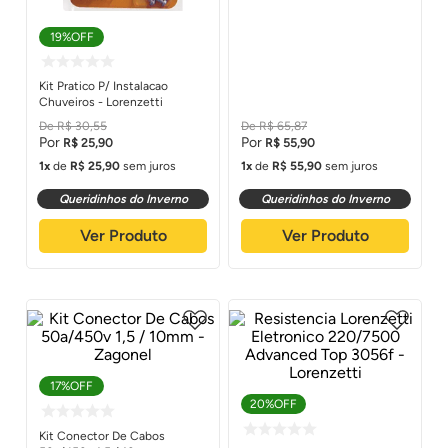
19%
OFF
Kit Pratico P/ Instalacao
Chuveiros - Lorenzetti
R$
30
,
55
R$
65
,
87
R$
25
,
90
R$
55
,
90
1
de
R$
25
,
90
sem juros
1
de
R$
55
,
90
sem juros
Queridinhos do Inverno
Queridinhos do Inverno
Ver Produto
Ver Produto
17%
OFF
20%
OFF
Kit Conector De Cabos