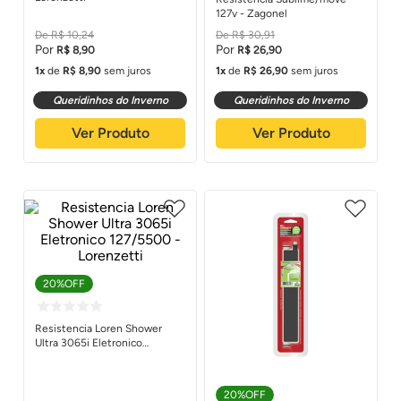
127v - Zagonel
R$
10
,
24
R$
30
,
91
R$
8
,
90
R$
26
,
90
1
de
R$
8
,
90
sem juros
1
de
R$
26
,
90
sem juros
Queridinhos do Inverno
Queridinhos do Inverno
Ver Produto
Ver Produto
20%
OFF
Resistencia Loren Shower
Ultra 3065i Eletronico
127/5500 - Lorenzetti
20%
OFF