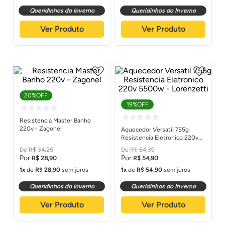
Queridinhos do Inverno
Queridinhos do Inverno
Ver Produto
Ver Produto
20%
OFF
19%
OFF
Resistencia Master Banho
220v - Zagonel
Aquecedor Versatil 755g
Resistencia Eletronico 220v
5500w - Lorenzetti
R$
34
,
25
R$
64
,
39
R$
28
,
90
R$
54
,
90
1
de
R$
28
,
90
sem juros
1
de
R$
54
,
90
sem juros
Queridinhos do Inverno
Queridinhos do Inverno
Ver Produto
Ver Produto