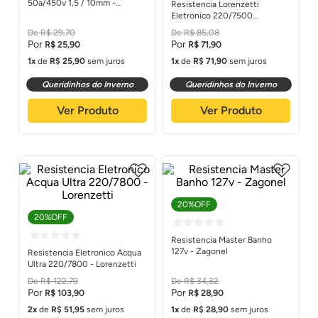
50a/450v 1,5 / 10mm -
Resistencia Lorenzetti
Zagonel
Eletronico 220/7500
Advanced Top 3056f -
R$
29
,
70
R$
85
,
08
Lorenzetti
R$
25
,
90
R$
71
,
90
1
de
R$
25
,
90
sem juros
1
de
R$
71
,
90
sem juros
Queridinhos do Inverno
Queridinhos do Inverno
Ver Produto
Ver Produto
20%
OFF
20%
OFF
Resistencia Master Banho
127v - Zagonel
Resistencia Eletronico Acqua
Ultra 220/7800 - Lorenzetti
R$
122
,
79
R$
34
,
32
R$
103
,
90
R$
28
,
90
2
de
R$
51
,
95
sem juros
1
de
R$
28
,
90
sem juros