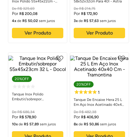
Inox Polido 55x45x22cm -
58x52x32cm Para 40l - Astra
Levo
R$
329
,
69
R$
214
,
75
R$
200
,
08
R$
172
,
90
4
de
R$
50
,
02
sem juros
3
de
R$
57
,
63
sem juros
Ver Produto
Ver Produto
20%
OFF
20%
OFF
Tanque Inox Polido
Embutir/sobrepor
Tanque De Encaixe Hera 25 L
55x45x23cm 32 L - Docol
Em Aço Inox Acetinado 40x40
Cm - Tramontina
R$
686
,
34
R$
482
,
38
R$
578
,
90
R$
406
,
90
10
de
R$
57
,
89
sem juros
8
de
R$
50
,
86
sem juros
Ver Produto
Ver Produto