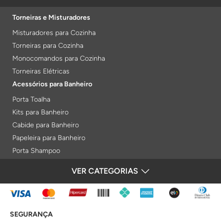
Torneiras e Misturadores
Misturadores para Cozinha
Torneiras para Cozinha
Monocomandos para Cozinha
Torneiras Elétricas
Acessórios para Banheiro
Porta Toalha
Kits para Banheiro
Cabide para Banheiro
Papeleira para Banheiro
Porta Shampoo
Prateleiras
VER CATEGORIAS
FORMAS DE PAGAMENTO
Saboneteiras
Porta Toalha Aquecido
Gabinetes para Banheiro
SEGURANÇA
Lixeiras