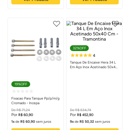
1
32%
OFF
Tanque De Encaixe Hera 34 L
Em Aço Inox Acetinado 50x40
Cm - Tramontina
19%
OFF
Fixacao Para Tanque Pp/p/m/g
Cromado - Incepa
R$
71
,
24
R$
634
,
74
R$
60
,
90
R$
452
,
90
4
1
de
R$
60
,
90
sem juros
9
de
R$
50
,
32
sem juros