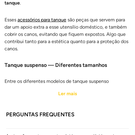
tanque
.
Esses
acessórios para tanque
são peças que servem para
dar um apoio extra a esse utensílio doméstico, e também
cobrir os canos, evitando que fiquem expostos. Algo que
contribui tanto para a estética quanto para a proteção dos
canos.
Tanque suspenso — Diferentes tamanhos
Entre os diferentes modelos de tanque suspenso
disponíveis aqui no site contamos com opções de
Ler mais
mármore, plástico, fibra e marmofibra.
Modelos com alta
resistência a impacto, a altas temperaturas e a raios
ultravioletas
, impedindo que as peças fiquem amareladas.
PERGUNTAS FREQUENTES
Além disso, nossos tanques oferecem encaixe perfeito às
válvulas, te poupando de frustrações na hora da
montagem. Aqui na página você também encontra