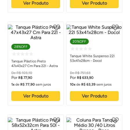
Ver Produto
Ver Produto
20%
OFF
28%
OFF
Tanque White Suspenso 22l
53x41x28cm - Docol
Tanque Plástico Preto
47x43x27 Cm Para 22l - Astra
R$
103
,
10
R$
751
,
63
R$
77
,
90
R$
633
,
90
1
de
R$
77
,
90
sem juros
10
de
R$
63
,
39
sem juros
Ver Produto
Ver Produto