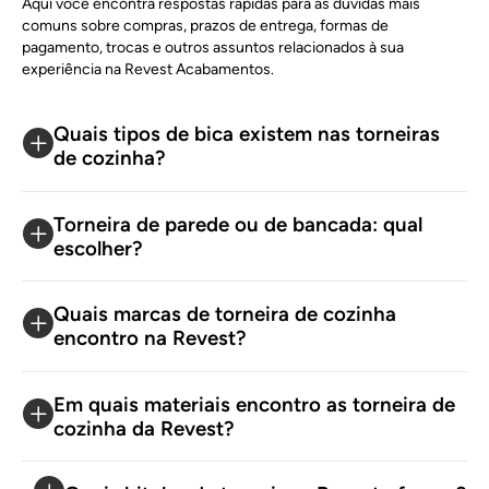
Aqui você encontra respostas rápidas para as dúvidas mais
torneiras para tanque
, veja!
comuns sobre compras, prazos de entrega, formas de
pagamento, trocas e outros assuntos relacionados à sua
experiência na Revest Acabamentos.
Disponíveis em diferentes tamanhos, as opções podem
variar entre as capacidades de 15 a 40 litros, permitindo
que você escolha conforme a sua necessidade e o espaço
Quais tipos de bica existem nas torneiras
disponível para instalação. Além disso, você pode escolher
de cozinha?
entre diferentes opções de cor, incluindo branco, preto e
marrom nos modelos de fibra e mármore sintético e o
Torneira de parede ou de bancada: qual
prateado do aço inox.
escolher?
Tanque de Encaixe — Modelos em Aço Inox
Quais marcas de torneira de cozinha
encontro na Revest?
Os tanques de encaixe em aço inox são aquisições
modernas para sua lavanderia. Práticos e resistentes, esses
Em quais materiais encontro as torneira de
modelos oferecem limpeza simples,
favorecendo a
cozinha da Revest?
higiene e se apresentando como peças altamente
duráveis
. Compre um de nossos modelos de tanque de
inox com encaixe e garanta um item de fácil montagem e