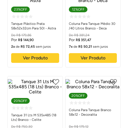
23%
OFF
12%
OFF
Tanque Plástico Prata
Coluna Para Tanque Médio 30
58x52x32cm Para 50l - Astra
/40 Litros Branco - Deca
R$
179
,
86
R$
381
,
24
R$
144
,
90
R$
351
,
47
2
de
R$
72
,
45
sem juros
7
de
R$
50
,
21
sem juros
Ver Produto
Ver Produto
20%
OFF
20%
OFF
Coluna Para Tanque Branco
58x12 - Decoralita
Tanque 31 Lts M 535x485 (18
Lts) Branco - Celite
R$
750
,
30
R$
179
,
12