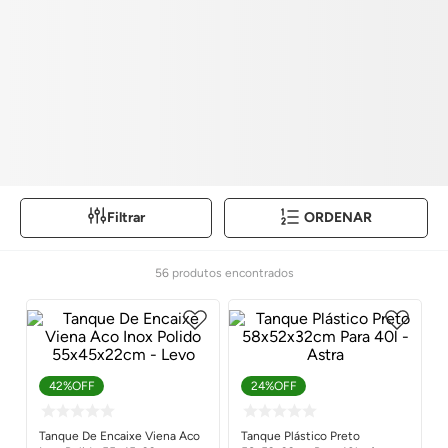
Filtrar
ORDENAR
56
produtos
42%
OFF
24%
OFF
Tanque De Encaixe Viena Aco
Tanque Plástico Preto