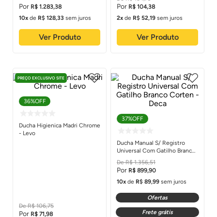
Deca
R$
1
.
283
,
38
R$
104
,
38
10
de
R$
128
,
33
sem juros
2
de
R$
52
,
19
sem juros
Ver Produto
Ver Produto
PREÇO EXCLUSIVO SITE
36%
OFF
37%
OFF
Ducha Higienica Madri Chrome
- Levo
Ducha Manual S/ Registro
Universal Com Gatilho Branco
Corten - Deca
R$
1
.
356
,
51
R$
899
,
90
10
de
R$
89
,
99
sem juros
Ofertas
R$
106
,
75
Frete grátis
R$
71
,
98