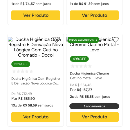
1
de
R$
74
,
57
sem juros
1
de
R$
91
,
39
sem juros
Ver Produto
Ver Produto
PREÇO EXCLUSIVO SITE
49%
OFF
22%
OFF
Ducha Higienica Chrome
Gatilho Metal - Levo
Ducha Higiênica Com Registro
E Derivação Nova Lóggica Com
R$
254
,
46
Gatilho Cromado - Docol
R$
137
,
27
R$
712
,
49
2
de
R$
68
,
63
sem juros
R$
585
,
90
10
de
R$
58
,
59
sem juros
Lançamentos
Ver Produto
Ver Produto