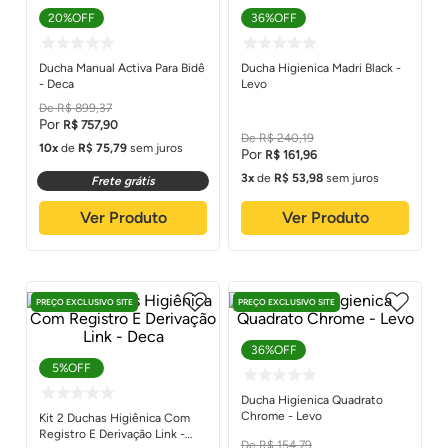
20%
OFF
36%
OFF
Ducha Manual Activa Para Bidê
Ducha Higienica Madri Black -
- Deca
Levo
R$
899
,
37
R$
757
,
90
R$
240
,
19
10
de
R$
75
,
79
sem juros
R$
161
,
96
3
de
R$
53
,
98
sem juros
Frete grátis
Ver Produto
Ver Produto
PREÇO EXCLUSIVO SITE
PREÇO EXCLUSIVO SITE
36%
OFF
5%
OFF
Ducha Higienica Quadrato
Chrome - Levo
Kit 2 Duchas Higiênica Com
Registro E Derivação Link -
R$
154
,
79