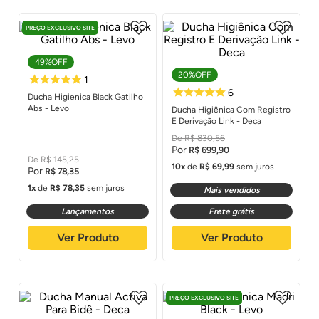
PREÇO EXCLUSIVO SITE
49%
OFF
20%
OFF
Ducha Higienica Black Gatilho
Abs - Levo
Ducha Higiênica Com Registro
E Derivação Link - Deca
R$
830
,
56
R$
699
,
90
R$
145
,
25
10
de
R$
69
,
99
sem juros
R$
78
,
35
1
de
R$
78
,
35
sem juros
Mais vendidos
Lançamentos
Frete grátis
1
Ver Produto
Ver Produto
6
PREÇO EXCLUSIVO SITE