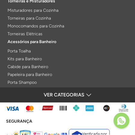
Torneiras e Misturadores
Misturadores para Cozinha
Torneiras para Cozinha
Monocomandos para Cozinha
Torneiras Elétricas
Acessórios para Banheiro
Porta Toalha
Kits para Banheiro
Cabide para Banheiro
Papeleira para Banheiro
Porta Shampoo
Prateleiras
VER CATEGORIAS
FORMAS DE PAGAMENTO
Saboneteiras
Porta Toalha Aquecido
Gabinetes para Banheiro
SEGURANÇA
Lixeiras
Acabamentos e Registros
Verificada por