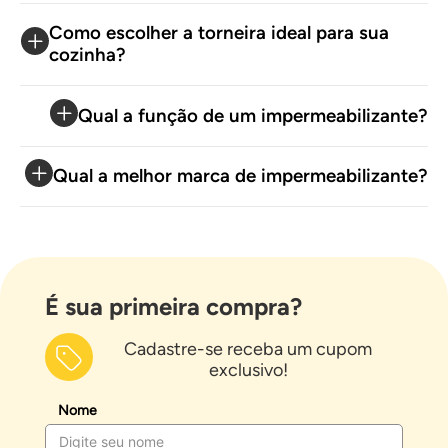
inteiramente em metal ou com detalhes em branco.
Como escolher a torneira ideal para sua
cozinha?
Confira opções com desviador que permitem que sejam
acopladas nas
duchas e chuveiros
de mesma cor!
Qual a função de um impermeabilizante?
Ducha higiênica preta fosca
Qual a melhor marca de impermeabilizante?
Para banheiros mais modernos e minimalistas, os
acessórios pretos harmonizam muito bem com a
decoração já existente. Nossas opções de duchas
higiênicas na cor preto fosco são feitas em metal e
possuem um acabamento matte super elegante.
É sua primeira compra?
Cadastre-se receba um cupom
Aproveite e confira também as nossas opções de
exclusivo!
porcelanatos e revestimentos
e encontre uma opção na
paleta de cores do banheiro para complementar o seu
Nome
projeto.