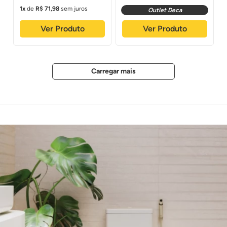
1
de
R$
71
,
98
sem juros
Outlet Deca
Ver Produto
Ver Produto