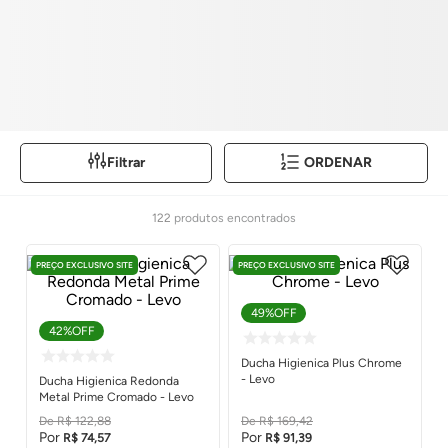
Filtrar
ORDENAR
122
produtos
PREÇO EXCLUSIVO SITE
PREÇO EXCLUSIVO SITE
49%
OFF
42%
OFF
Ducha Higienica Plus Chrome
- Levo
Ducha Higienica Redonda
Metal Prime Cromado - Levo
R$
122
,
88
R$
169
,
42
R$
74
,
57
R$
91
,
39