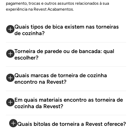
Além da qualidade, é importante que o acessório
combine
pagamento, trocas e outros assuntos relacionados à sua
com o estilo da decoração
, por isso aqui na página
experiência na Revest Acabamentos.
garantimos modelos em diferentes opções de material
com diferentes
acabamentos e registros
. Confira!
Quais tipos de bica existem nas torneiras
de cozinha?
Ducha higiênica cromada
Torneira de parede ou de bancada: qual
As duchas higiênicas cromadas têm um visual prateado
escolher?
que combina com diferentes estilos de banheiro. Elas são
a maioria em nosso catálogo, peças resistentes e flexíveis
Quais marcas de torneira de cozinha
com um acabamento versátil. Escolha modelos com
encontro na Revest?
registro, com gatilho e desviador.
Ducha higiênica dourada
Em quais materiais encontro as torneira de
cozinha da Revest?
A ducha higiênica dourada vai dar um
toque de
sofisticação
no banheiro! Ela pode ser instalada tanto em
Quais bitolas de torneira a Revest oferece?
ambientes residenciais quanto comerciais. Temos modelos