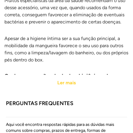
Muitos especialistas da área da saúde recomendam o uso
desse acessório, uma vez que, quando usados da forma
correta, conseguem favorecer a eliminação de eventuais
bactérias e prevenir o aparecimento de certas doenças.
Apesar de a higiene íntima ser a sua função principal, a
mobilidade da mangueira favorece o seu uso para outros
fins, como a limpeza/lavagem do banheiro, ou dos próprios
pés dentro do box.
Conheça as opções de duchas higiênicas da
Revest Acabamentos
Ler mais
Para evitar problemas com manutenção e garantir
PERGUNTAS FREQUENTES
produtos com bom funcionamento, nesta seção, reunimos
duchas higiênicas das melhores marcas do mercado como
Docol, Deca, Pevilon e outras!
Aqui você encontra respostas rápidas para as dúvidas mais
comuns sobre compras, prazos de entrega, formas de