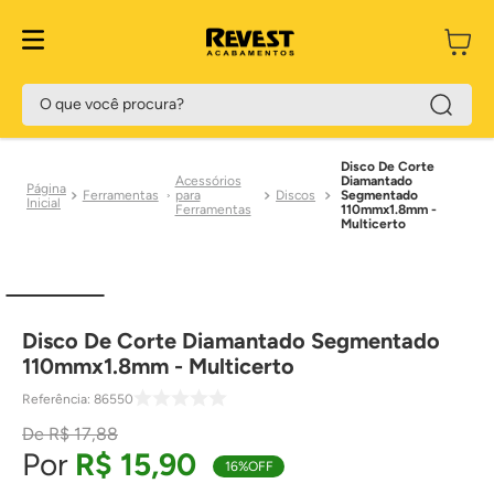
O que você procura?
Disco De Corte
Acessórios
Diamantado
Ferramentas
para
Discos
Segmentado
Ferramentas
110mmx1.8mm -
Multicerto
Disco De Corte Diamantado Segmentado
110mmx1.8mm - Multicerto
Referência
:
86550
R$
17
,
88
R$
15
,
90
16%
OFF