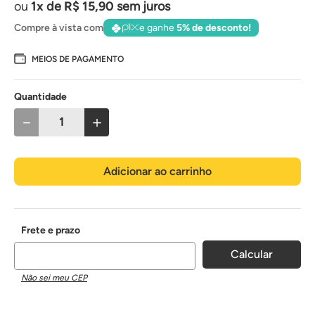
1
de
R$
15
,
90
sem juros
Compre à vista com
e ganhe
5% de desconto!
MEIOS DE PAGAMENTO
Quantidade
－
＋
Adicionar ao carrinho
Não sei meu CEP