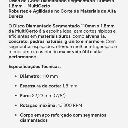
Disco de Corte Diamantado Segmentado 110mm x
1,8mm – MultiCerto
Robustez e Agilidade no Corte de Materiais de Alta
Dureza
O
Disco Diamantado Segmentado 110mm x 1,8mm
da MultiCerto
é a escolha ideal para cortes rápidos e
eficientes em
materiais duros
, como
alvenaria,
concreto, pedras naturais, granito e mármore
. Com
segmentos espaçados, oferece melhor refrigeração e
menor atrito, garantindo
maior vida útil e alta
performance
.
Especificações Técnicas:
Diâmetro:
110 mm
Espessura de corte:
1,8 mm
Furo:
22,23 mm (7/8")
Rotação máxima:
13.300 RPM
Corpo em aço reforçado com segmentos
diamantados