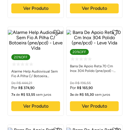
Ver Produto
Ver Produto
20%
OFF
20%
OFF
Barra De Apoio Reta 70 Cm
Inox 304 Polido (pne/pcd) -
Alarme Help Audiovisual Sem
Leve Vida
Fio A Pilha C/ Botoeira
(pne/pcd) - Leve Vida
R$
444
,
21
R$
196
,
55
R$
374
,
90
R$
165
,
90
7
de
R$
53
,
55
sem juros
3
de
R$
55
,
30
sem juros
Ver Produto
Ver Produto