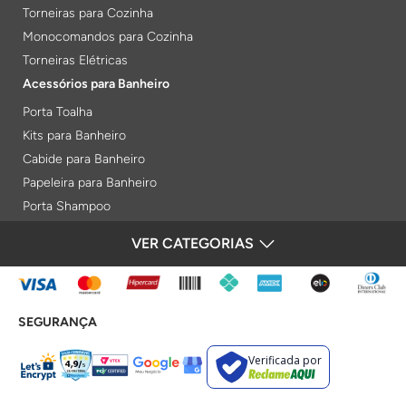
Torneiras para Cozinha
Monocomandos para Cozinha
Torneiras Elétricas
Acessórios para Banheiro
Porta Toalha
Kits para Banheiro
Cabide para Banheiro
Papeleira para Banheiro
Porta Shampoo
Prateleiras
VER CATEGORIAS
FORMAS DE PAGAMENTO
Saboneteiras
Porta Toalha Aquecido
Gabinetes para Banheiro
SEGURANÇA
Lixeiras
Acabamentos e Registros
Verificada por
Bases de Registros
Acabamentos de Registro