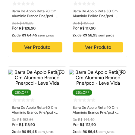
Barra De Apoio Reta 70 Cm
Barra De Apoio Reta 30 Cm
Aluminio Branco Pne/pcd -
Aluminio Polido Pne/pcd -
Leve Vida
Leve Vida
R$
170
,
29
R$
151
,
58
R$
128
,
90
R$
117
,
90
2
de
R$
64
,
45
sem juros
2
de
R$
58
,
95
sem juros
Ver Produto
Ver Produto
26%
OFF
26%
OFF
Barra De Apoio Reta 60 Cm
Barra De Apoio Reta 40 Cm
Aluminio Branco Pne/pcd -
Aluminio Branco Pne/pcd -
Leve Vida
Leve Vida
R$
152
,
66
R$
144
,
40
R$
118
,
90
R$
112
,
90
2
de
R$
59
,
45
sem juros
2
de
R$
56
,
45
sem juros