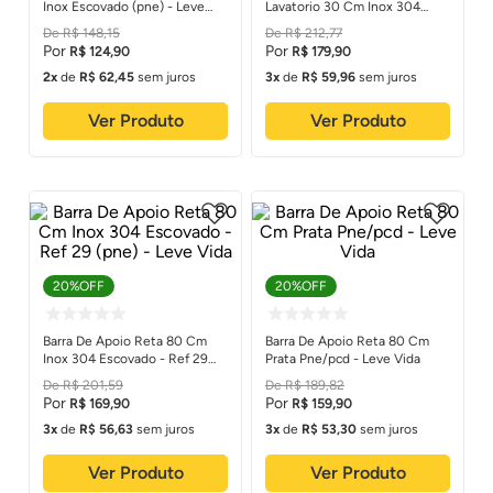
Inox Escovado (pne) - Leve
Lavatorio 30 Cm Inox 304
Vida
Polido - Leve Vida
R$
148
,
15
R$
212
,
77
R$
124
,
90
R$
179
,
90
2
de
R$
62
,
45
sem juros
3
de
R$
59
,
96
sem juros
Ver Produto
Ver Produto
20%
OFF
20%
OFF
Barra De Apoio Reta 80 Cm
Barra De Apoio Reta 80 Cm
Inox 304 Escovado - Ref 29
Prata Pne/pcd - Leve Vida
(pne) - Leve Vida
R$
201
,
59
R$
189
,
82
R$
169
,
90
R$
159
,
90
3
de
R$
56
,
63
sem juros
3
de
R$
53
,
30
sem juros
Ver Produto
Ver Produto