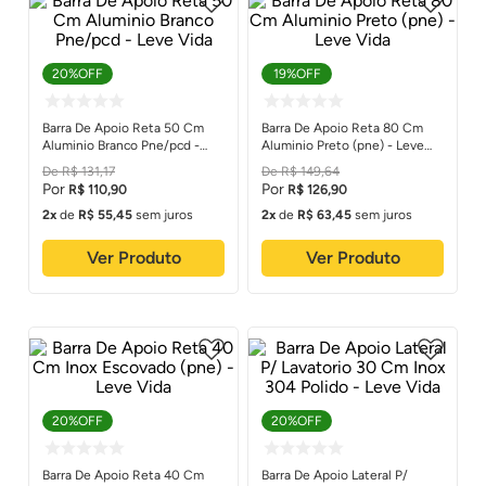
20%
OFF
19%
OFF
Barra De Apoio Reta 50 Cm
Barra De Apoio Reta 80 Cm
Aluminio Branco Pne/pcd -
Aluminio Preto (pne) - Leve
Leve Vida
Vida
R$
131
,
17
R$
149
,
64
R$
110
,
90
R$
126
,
90
2
de
R$
55
,
45
sem juros
2
de
R$
63
,
45
sem juros
Ver Produto
Ver Produto
20%
OFF
20%
OFF
Barra De Apoio Reta 40 Cm
Barra De Apoio Lateral P/