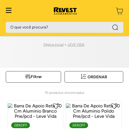
O que você procura?
LEVE VIDA
Filtrar
ORDENAR
51
produtos
28%
OFF
26%
OFF