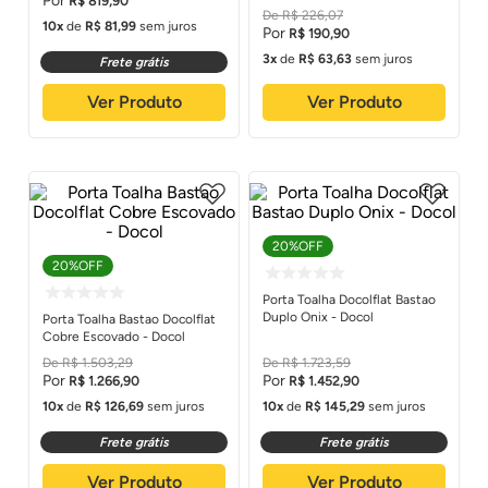
R$
819
,
90
R$
226
,
07
10
de
R$
81
,
99
sem juros
R$
190
,
90
3
de
R$
63
,
63
sem juros
Frete grátis
Ver Produto
Ver Produto
20%
OFF
20%
OFF
Porta Toalha Docolflat Bastao
Duplo Onix - Docol
Porta Toalha Bastao Docolflat
Cobre Escovado - Docol
R$
1
.
503
,
29
R$
1
.
723
,
59
R$
1
.
266
,
90
R$
1
.
452
,
90
10
de
R$
126
,
69
sem juros
10
de
R$
145
,
29
sem juros
Frete grátis
Frete grátis
Ver Produto
Ver Produto