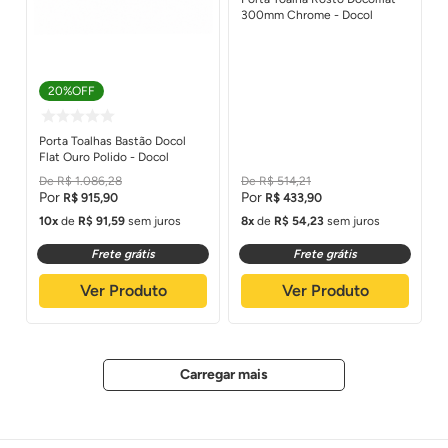
300mm Chrome - Docol
20%
OFF
Porta Toalhas Bastão Docol
Flat Ouro Polido - Docol
R$
1
.
086
,
28
R$
514
,
21
R$
915
,
90
R$
433
,
90
10
de
R$
91
,
59
sem juros
8
de
R$
54
,
23
sem juros
Frete grátis
Frete grátis
Ver Produto
Ver Produto
3