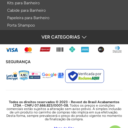
Kits para Banheiro
Cabide para Banheiro
Papeleira para Banheiro
Porta Shampoo
Prateleiras
VER CATEGORIAS
FORMAS DE PAGAMENTO
Saboneteiras
Porta Toalha Aquecido
Gabinetes para Banheiro
SEGURANÇA
Lixeiras
Acabamentos e Registros
Verificada por
Bases de Registros
Acabamentos de Registro
Acionamentos
Duchas e Chuveiros
Todos os direitos reservados © 2023 - Revest do Brasil Acabamentos
LTDA - CNPJ 07.666.823/0001-08.
Todos os preços e condições
comerciais estão sujeitos a alteração sem aviso prévio. A simples inclusão
Chuveiros Elétricos
de um produto no carrinho de compras não implica em sua efetivação.
Desta forma, sempre prevalecerá o preço do produto vigente no momento
Chuveiros
da finalização da compra.
Duchas Higiênicas