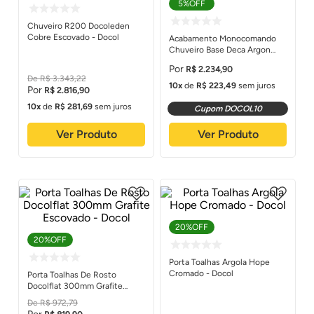
5%
OFF
Chuveiro R200 Docoleden
Cobre Escovado - Docol
Acabamento Monocomando
Chuveiro Base Deca Argon
Niquel Escovado - Docol
R$
2
.
234
,
90
R$
3
.
343
,
22
10
de
R$
223
,
49
sem juros
R$
2
.
816
,
90
10
de
R$
281
,
69
sem juros
Cupom DOCOL10
Ver Produto
Ver Produto
20%
OFF
20%
OFF
Porta Toalhas Argola Hope
Cromado - Docol
Porta Toalhas De Rosto
Docolflat 300mm Grafite
Escovado - Docol
R$
972
,
79