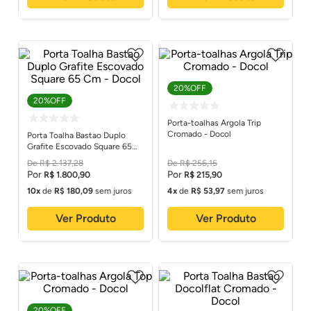
20%
OFF
20%
OFF
Porta-toalhas Argola Trip
Cromado - Docol
Porta Toalha Bastao Duplo
Grafite Escovado Square 65
Cm - Docol
R$
2
.
137
,
28
R$
256
,
15
R$
1
.
800
,
90
R$
215
,
90
10
de
R$
180
,
09
sem juros
4
de
R$
53
,
97
sem juros
Ver Produto
Ver Produto
20%
OFF