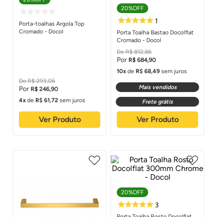
20%
OFF
Porta-toalhas Argola Top
Cromado - Docol
Porta Toalha Bastao Docolflat
Cromado - Docol
R$
812
,
86
R$
684
,
90
10
de
R$
68
,
49
sem juros
R$
293
,
06
Mais vendidos
R$
246
,
90
4
de
R$
61
,
72
sem juros
Frete grátis
Ver Produto
Ver Produto
1
20%
OFF
Porta Toalha Rosto Docolflat