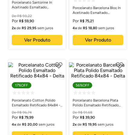
Porcelanato Santorine In
Acetinado Esmaltado
Porcelanato Barcelona Bloc In
Retificado 63x120 - Delta
Acetinado Esmaltado
R$
93
,
22
Retificado 84x84 - Delta
R$
59
,
90
R$
75
,
21
2
de
R$
29
,
95
sem juros
4
de
R$
18
,
80
sem juros
Ver Produto
Ver Produto
17%
OFF
56%
OFF
Porcelanato Cotton Polido
Porcelanato Barcelona Plata
Esmaltado Retificado 84x84 -
Polido Esmaltado Retificado
Delta
84x84 - Delta
R$
96
,
74
R$
91
,
68
R$
79
,
99
R$
39
,
90
4
de
R$
20
,
00
sem juros
2
de
R$
19
,
95
sem juros