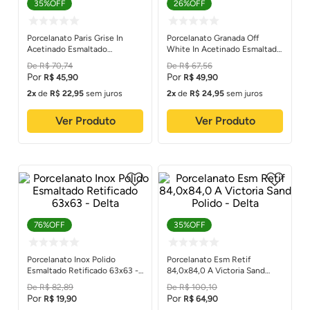
35%
OFF
26%
OFF
Porcelanato Paris Grise In
Porcelanato Granada Off
Acetinado Esmaltado
White In Acetinado Esmaltado
Retificado 84,0x84,0 - Delta
Retificado 84,0x84,0 - Delta
R$
70
,
74
R$
67
,
56
R$
45
,
90
R$
49
,
90
2
de
R$
22
,
95
sem juros
2
de
R$
24
,
95
sem juros
Ver Produto
Ver Produto
76%
OFF
35%
OFF
Porcelanato Inox Polido
Porcelanato Esm Retif
Esmaltado Retificado 63x63 -
84,0x84,0 A Victoria Sand
Delta
Polido - Delta
R$
82
,
89
R$
100
,
10
R$
19
,
90
R$
64
,
90