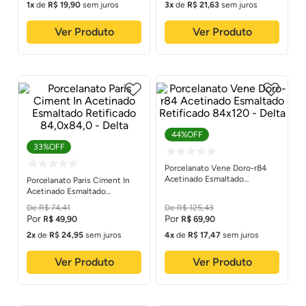
1
de
R$
19
,
90
sem juros
3
de
R$
21
,
63
sem juros
Ver Produto
Ver Produto
44%
OFF
33%
OFF
Porcelanato Vene Doro-r84
Acetinado Esmaltado
Porcelanato Paris Ciment In
Retificado 84x120 - Delta
Acetinado Esmaltado
Retificado 84,0x84,0 - Delta
R$
74
,
41
R$
125
,
43
R$
49
,
90
R$
69
,
90
2
de
R$
24
,
95
sem juros
4
de
R$
17
,
47
sem juros
Ver Produto
Ver Produto