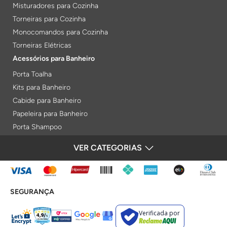
Misturadores para Cozinha
Torneiras para Cozinha
Monocomandos para Cozinha
Torneiras Elétricas
Acessórios para Banheiro
Porta Toalha
Kits para Banheiro
Cabide para Banheiro
Papeleira para Banheiro
Porta Shampoo
Prateleiras
VER CATEGORIAS
FORMAS DE PAGAMENTO
Saboneteiras
Porta Toalha Aquecido
Gabinetes para Banheiro
SEGURANÇA
Lixeiras
Acabamentos e Registros
Verificada por
Bases de Registros