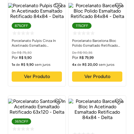
87%
OFF
11%
OFF
Porcelanato Pulpis Cinza In
Porcelanato Barcelona Bloc
Acetinado Esmaltado
Polido Esmaltado Retificado
Retificado 84x84 - Delta
84x84 - Delta
R$
75
,
30
R$
90
,
36
R$
9
,
90
R$
79
,
99
1
de
R$
9
,
90
sem juros
4
de
R$
20
,
00
sem juros
Ver Produto
Ver Produto
36%
OFF