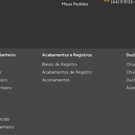
(44) 9 9133
Meus Pedidos
Banheiro
Acabamentos e Registros
Duch
Bases de Registro
Chuv
o
Acabamentos de Registro
Chuv
eiro
Acionamentos
Duch
nheiro
Aces
ecido
anheiro