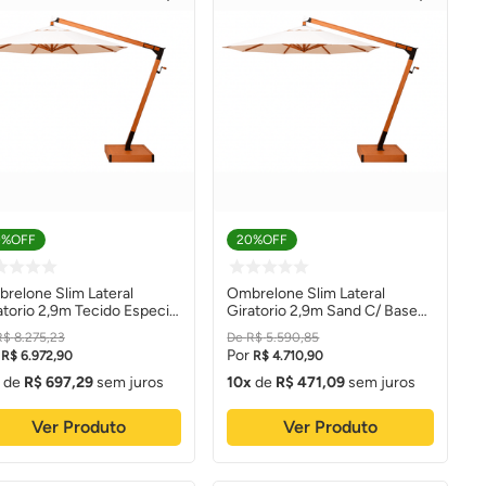
0%
OFF
20%
OFF
relone Slim Lateral
Ombrelone Slim Lateral
atorio 2,9m Tecido Especial
Giratorio 2,9m Sand C/ Base
Base Madeira - Solemar
Madeira - Solemar
R$
8
.
275
,
23
R$
5
.
590
,
85
R$
6
.
972
,
90
R$
4
.
710
,
90
de
R$
697
,
29
sem juros
10
de
R$
471
,
09
sem juros
Ver Produto
Ver Produto