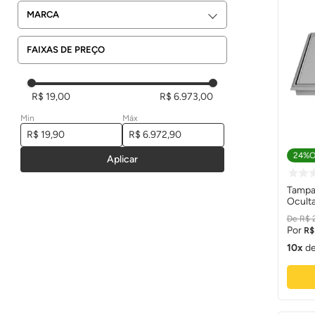
MARCA
PIPELINE
FAIXAS DE PREÇO
CONCEITO TAMPAS
SOLEMAR
R$ 19,00
R$ 6.973,00
Min
Máx
24%
O
Aplicar
Tampa
Ocult
(com P
R$
Tampa
R$
10
d