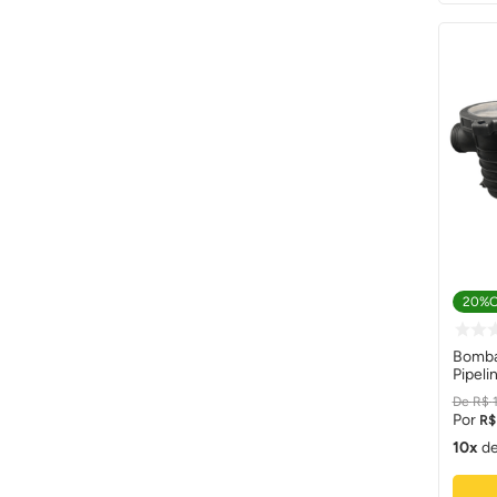
20%
Bomba 
Pipeli
R$
R$
10
d