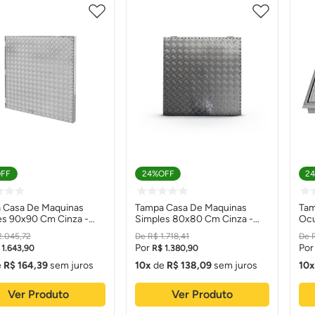
FF
24%
OFF
2
 Casa De Maquinas
Tampa Casa De Maquinas
Tam
es 90x90 Cm Cinza -
Simples 80x80 Cm Cinza -
Ocu
ito Tampas
Conceito Tampas
(co
2
.
045
,
72
R$
1
.
718
,
41
Ta
1
.
643
,
90
R$
1
.
380
,
90
e
R$
164
,
39
sem juros
10
de
R$
138
,
09
sem juros
10
Ver Produto
Ver Produto