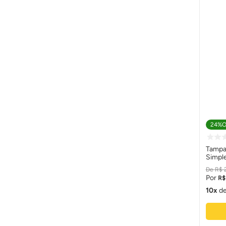
24%
O
Tampa
Simpl
Conce
R$
R$
10
d