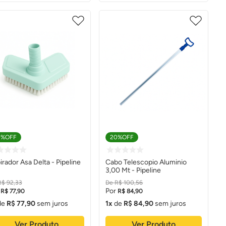
0%
OFF
20%
OFF
irador Asa Delta - Pipeline
Cabo Telescopio Aluminio
3,00 Mt - Pipeline
R$
92
,
33
R$
100
,
56
R$
77
,
90
R$
84
,
90
de
R$
77
,
90
sem juros
1
de
R$
84
,
90
sem juros
Ver Produto
Ver Produto