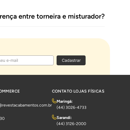
erença entre torneira e misturador?
Cadastrar
COMMERCE
CONTATO LOJAS FÍSICAS
Maringá:
@revestacabamentos.com.br
(44) 3026-4733
Sarandi:
730
(44) 3126-2000