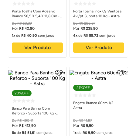
Porta Toalha Com Adesivo
Porta Toalha Inox C/ Ventosa
Branco 58,5 X 5,4 X 11,8 Cm -
Avi/pt Suporta 10 Kg - Astra
Astra
R$
53
,
37
R$
296
,
87
R$
40
,
90
R$
238
,
90
1
de
R$
40
,
90
sem juros
4
de
R$
59
,
72
sem juros
Ver Produto
Ver Produto
21%
OFF
20%
OFF
Engate Branco 60cm 1/2 -
Astra
Banco Para Banho Com
Reforco - Suporta 100 Kg -
Astra
R$
490
,
11
R$
11
,
97
R$
412
,
90
R$
9
,
90
8
de
R$
51
,
61
sem juros
1
de
R$
9
,
90
sem juros