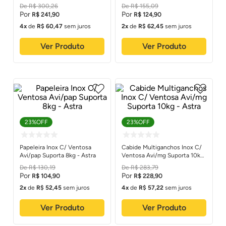
Astra
R$
300
,
26
R$
155
,
09
R$
241
,
90
R$
124
,
90
4
de
R$
60
,
47
sem juros
2
de
R$
62
,
45
sem juros
Ver Produto
Ver Produto
23%
OFF
23%
OFF
Papeleira Inox C/ Ventosa
Cabide Multiganchos Inox C/
Avi/pap Suporta 8kg - Astra
Ventosa Avi/mg Suporta 10kg
- Astra
R$
130
,
19
R$
283
,
79
R$
104
,
90
R$
228
,
90
2
de
R$
52
,
45
sem juros
4
de
R$
57
,
22
sem juros
Ver Produto
Ver Produto