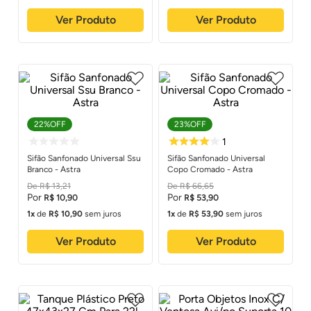
Ver Produto
Ver Produto
22%
OFF
23%
OFF
Sifão Sanfonado Universal Ssu
Sifão Sanfonado Universal
Branco - Astra
Copo Cromado - Astra
R$
13
,
21
R$
66
,
65
R$
10
,
90
R$
53
,
90
1
de
R$
10
,
90
sem juros
1
de
R$
53
,
90
sem juros
Ver Produto
Ver Produto
1