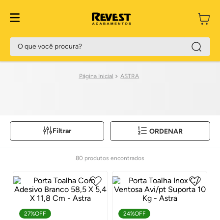
O que você procura?
ASTRA
Filtrar
ORDENAR
80
produtos
27%
OFF
24%
OFF