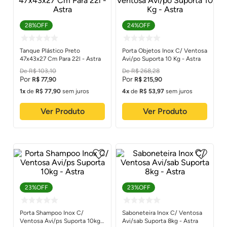
28%
OFF
24%
OFF
Tanque Plástico Preto
Porta Objetos Inox C/ Ventosa
47x43x27 Cm Para 22l - Astra
Avi/po Suporta 10 Kg - Astra
R$
103
,
10
R$
268
,
28
R$
77
,
90
R$
215
,
90
1
de
R$
77
,
90
sem juros
4
de
R$
53
,
97
sem juros
Ver Produto
Ver Produto
23%
OFF
23%
OFF
Porta Shampoo Inox C/
Saboneteira Inox C/ Ventosa
Ventosa Avi/ps Suporta 10kg -
Avi/sab Suporta 8kg - Astra