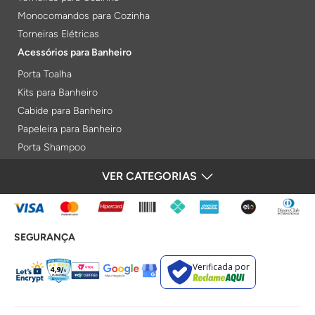
Monocomandos para Cozinha
Torneiras Elétricas
Acessórios para Banheiro
Porta Toalha
Kits para Banheiro
Cabide para Banheiro
Papeleira para Banheiro
Porta Shampoo
Prateleiras
VER CATEGORIAS
FORMAS DE PAGAMENTO
Saboneteiras
Porta Toalha Aquecido
Gabinetes para Banheiro
SEGURANÇA
Lixeiras
Acabamentos e Registros
Verificada por
Bases de Registros
Acabamentos de Registro