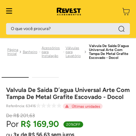
O que você procura?
Valvula De Saida D´agua
Acessórios
Válvulas
Universal Arte Com
Banheiro
para
para
Tampa De Metal Grafite
Instalação
Lavatório
Escovado - Docol
Valvula De Saida D´agua Universal Arte Com
Tampa De Metal Grafite Escovado - Docol
Referência
:
63416
Últimas unidades
R$
201
,
63
R$
169
,
90
20%
OFF
3
de
R$
56
,
63
sem juros