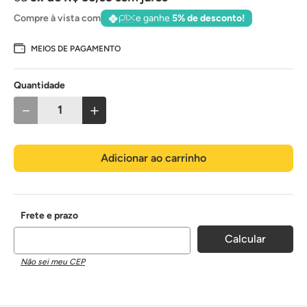
Compre à vista com
e ganhe
5% de desconto!
MEIOS DE PAGAMENTO
Quantidade
－
＋
Adicionar ao carrinho
Não sei meu CEP