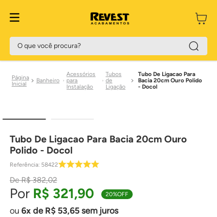
O que você procura?
Acessórios
Tubos
Tubo De Ligacao Para
Banheiro
para
de
Bacia 20cm Ouro Polido
Instalação
Ligação
- Docol
Tubo De Ligacao Para Bacia 20cm Ouro
Polido - Docol
Referência
:
58422
R$
382
,
02
R$
321
,
90
20%
OFF
6
de
R$
53
,
65
sem juros