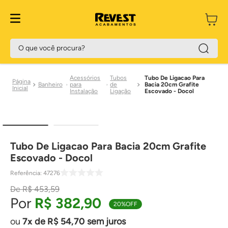
O que você procura?
Acessórios
Tubos
Tubo De Ligacao Para
Banheiro
para
de
Bacia 20cm Grafite
Instalação
Ligação
Escovado - Docol
Tubo De Ligacao Para Bacia 20cm Grafite
Escovado - Docol
Referência
:
47276
R$
453
,
59
R$
382
,
90
20%
OFF
7
de
R$
54
,
70
sem juros