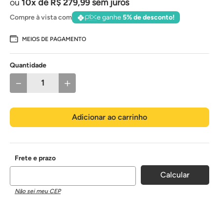
10
de
R$
279
,
99
sem juros
Compre à vista com
e ganhe
5% de desconto!
MEIOS DE PAGAMENTO
Quantidade
－
＋
Adicionar ao carrinho
Não sei meu CEP