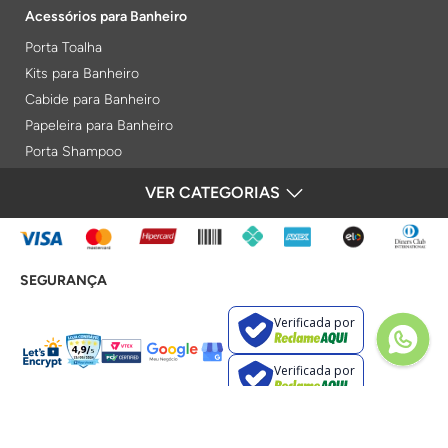
Acessórios para Banheiro
Porta Toalha
Kits para Banheiro
Cabide para Banheiro
Papeleira para Banheiro
Porta Shampoo
Prateleiras
VER CATEGORIAS
FORMAS DE PAGAMENTO
Saboneteiras
Porta Toalha Aquecido
Gabinetes para Banheiro
SEGURANÇA
Lixeiras
Acabamentos e Registros
Verificada por
Bases de Registros
Acabamentos de Registro
Verificada por
Acionamentos
Duchas e Chuveiros
Chuveiros Elétricos