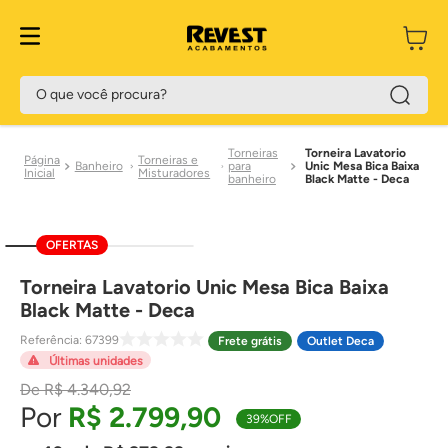
O que você procura?
Torneiras
Torneira Lavatorio
Torneiras e
Banheiro
para
Unic Mesa Bica Baixa
Misturadores
banheiro
Black Matte - Deca
OFERTAS
Torneira Lavatorio Unic Mesa Bica Baixa
Black Matte - Deca
Referência
:
67399
Frete grátis
Outlet Deca
Últimas unidades
R$
4
.
340
,
92
R$
2
.
799
,
90
39%
OFF