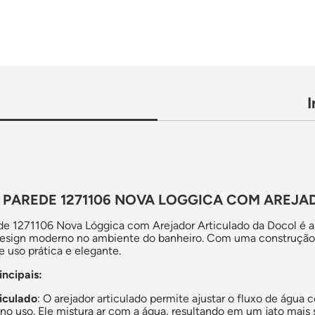
 PAREDE 1271106 NOVA LOGGICA COM AREJA
de 1271106 Nova Lóggica com Arejador Articulado da Docol é a 
design moderno no ambiente do banheiro. Com uma construção r
 uso prática e elegante.
incipais:
iculado
: O arejador articulado permite ajustar o fluxo de água 
o uso. Ele mistura ar com a água, resultando em um jato mais 