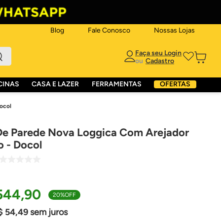
Blog
Fale Conosco
Nossas Lojas
ou
CINAS
CASA E LAZER
FERRAMENTAS
OFERTAS
ocol
De Parede Nova Loggica Com Arejador
o - Docol
544
,
90
20%
OFF
$
54
,
49
sem juros