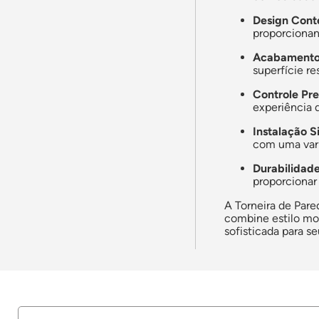
Design Con
proporcionan
Acabamento 
superfície re
Controle Pre
experiência 
Instalação S
com uma vari
Durabilidad
proporcionar
A Torneira de Par
combine estilo mo
sofisticada para s