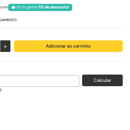
 com
e ganhe
5% de desconto!
AGAMENTO
＋
Adicionar ao carrinho
P