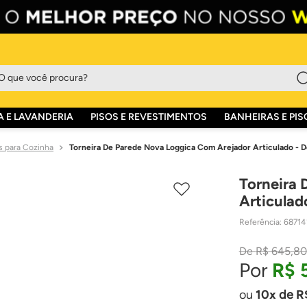
que você procura?
 E LAVANDERIA
PISOS E REVESTIMENTOS
BANHEIRAS E PIS
s para Cozinha
Torneira De Parede Nova Loggica Com Arejador Articulado - D
Torneira 
Articulad
Referência
:
68714
R$
645
,
80
R$
10
de
R