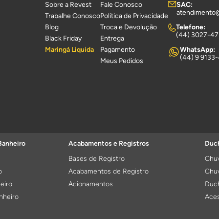
Sobre a Revest
Fale Conosco
SAC:
atendimento
Trabalhe Conosco
Política de Privacidade
Blog
Troca e Devolução
Telefone:
(44) 3027-4
Black Friday
Entrega
Maringá Liquida
Pagamento
WhatsApp:
(44) 9 9133
Meus Pedidos
Banheiro
Acabamentos e Registros
Duch
Bases de Registro
Chuv
o
Acabamentos de Registro
Chuv
eiro
Acionamentos
Duch
nheiro
Aces