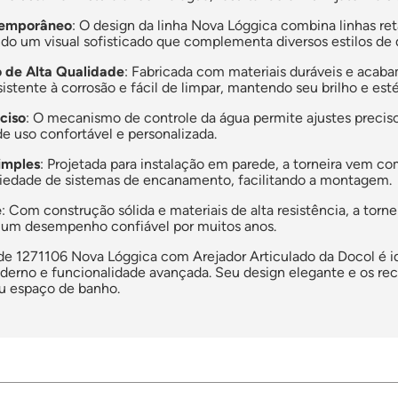
temporâneo
: O design da linha Nova Lóggica combina linhas 
do um visual sofisticado que complementa diversos estilos de 
de Alta Qualidade
: Fabricada com materiais duráveis e acaba
sistente à corrosão e fácil de limpar, mantendo seu brilho e es
ciso
: O mecanismo de controle da água permite ajustes precis
de uso confortável e personalizada.
imples
: Projetada para instalação em parede, a torneira vem 
edade de sistemas de encanamento, facilitando a montagem.
e
: Com construção sólida e materiais de alta resistência, a torne
 um desempenho confiável por muitos anos.
ede 1271106 Nova Lóggica com Arejador Articulado da Docol é 
derno e funcionalidade avançada. Seu design elegante e os rec
eu espaço de banho.