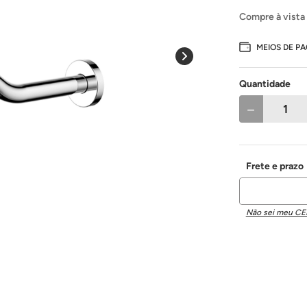
Compre à vista
MEIOS DE P
Quantidade
－
Não sei meu CE