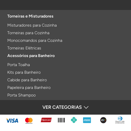
Torneiras e Misturadores
Misturadores para Cozinha
Torneiras para Cozinha
Monocomandos para Cozinha
Torneiras Elétricas
Acessórios para Banheiro
Porta Toalha
Kits para Banheiro
Cabide para Banheiro
Papeleira para Banheiro
Porta Shampoo
Prateleiras
VER CATEGORIAS
FORMAS DE PAGAMENTO
Saboneteiras
Porta Toalha Aquecido
Gabinetes para Banheiro