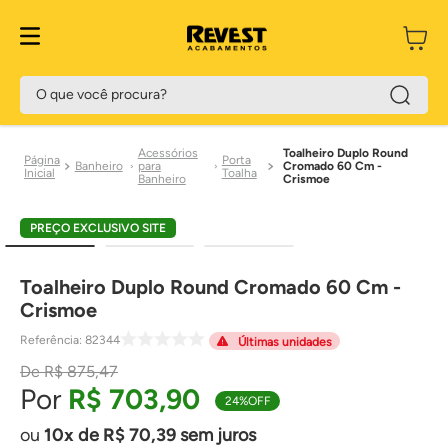
O que você procura?
Acessórios
Toalheiro Duplo Round
Porta
Banheiro
para
Cromado 60 Cm -
Toalha
Banheiro
Crismoe
PREÇO EXCLUSIVO SITE
Toalheiro Duplo Round Cromado 60 Cm -
Crismoe
Referência
:
82344
Últimas unidades
R$
875
,
47
R$
703
,
90
24%
OFF
10
de
R$
70
,
39
sem juros