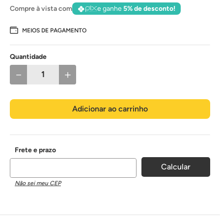
Compre à vista com
e ganhe
5% de desconto!
MEIOS DE PAGAMENTO
Quantidade
－
＋
Adicionar ao carrinho
Não sei meu CEP