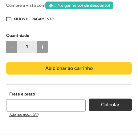
Compre à vista com
e ganhe
5% de desconto!
MEIOS DE PAGAMENTO
Quantidade
－
＋
Adicionar ao carrinho
Não sei meu CEP