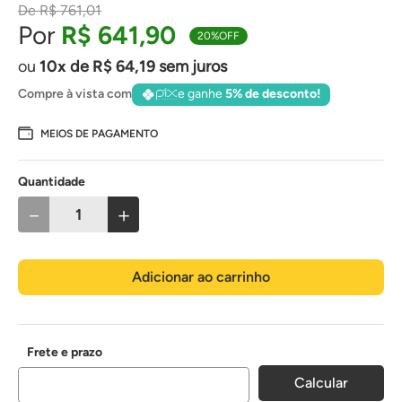
R$
761
,
01
R$
641
,
90
20%
OFF
10
de
R$
64
,
19
sem juros
Compre à vista com
e ganhe
5% de desconto!
MEIOS DE PAGAMENTO
Quantidade
－
＋
Adicionar ao carrinho