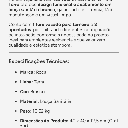
Terra
oferece
design funcional e acabamento em
louça sanitária branca
, garantindo resistência, fácil
manutenção e um visual limpo.
Conta com
1 furo vazado para torneira
e
2
apontados
, possibilitando diferentes configurações
de instalação conforme a necessidade do projeto.
Ideal para ambientes residenciais que valorizam
qualidade e estética atemporal.
Especificações Técnicas:
Marca:
Roca
Linha:
Terra
Cor:
Branco
Material:
Louça Sanitária
Peso:
10,52 kg
Dimensões do Produto:
40 x 40 x 12,5 cm (C x L
x A)