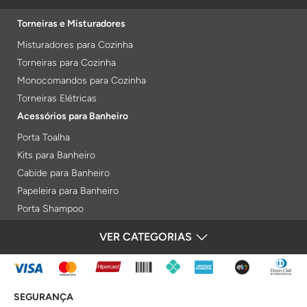
Torneiras e Misturadores
Misturadores para Cozinha
Torneiras para Cozinha
Monocomandos para Cozinha
Torneiras Elétricas
Acessórios para Banheiro
Porta Toalha
Kits para Banheiro
Cabide para Banheiro
Papeleira para Banheiro
Porta Shampoo
Prateleiras
VER CATEGORIAS
FORMAS DE PAGAMENTO
Saboneteiras
Porta Toalha Aquecido
Gabinetes para Banheiro
SEGURANÇA
Lixeiras