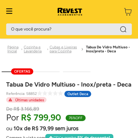
O que você procura?
Cozinha e
Cubas e Lixeiras
Tabua De Vidro Multiuso -
Lavanderia
para Cozinha
Inox/preta - Deca
OFERTAS
Tabua De Vidro Multiuso - Inox/preta - Deca
Referência
:
58852
Outlet Deca
Últimas unidades
R$
3
.
166
,
89
R$
799
,
90
76%
OFF
10
de
R$
79
,
99
sem juros
Compre à vista com
e ganhe
5% de desconto!