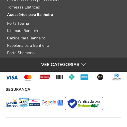
Torneiras Elétricas
Acessórios para Banheiro
Porta Toalha
Kits para Banheiro
Cabide para Banheiro
Papeleira para Banheiro
Porta Shampoo
Prateleiras
VER CATEGORIAS
FORMAS DE PAGAMENTO
Saboneteiras
Porta Toalha Aquecido
Gabinetes para Banheiro
SEGURANÇA
Lixeiras
Acabamentos e Registros
Verificada por
Bases de Registros
Acabamentos de Registro
Acionamentos