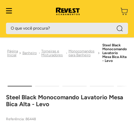
Preço Exclusivo Site
O que você procura?
Steel Black
Monocomando
Torneiras e
Monocomandos
Banheiro
Lavatorio
Misturadores
para Banheiro
Mesa Bica Alta
- Levo
Steel Black Monocomando Lavatorio Mesa
Bica Alta - Levo
Referência
:
86448