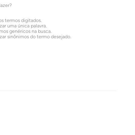
fazer?
os termos digitados.
izar uma única palavra.
rmos genéricos na busca.
izar sinônimos do termo desejado.