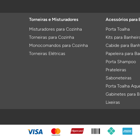
Torneiras e Misturadores
Acessórios para 
Misturadores para Cozinha
Porta Toalha
Torneiras para Cozinha
Kits para Banheir
Monocomandos para Cozinha
Cabide para Banh
Torneiras Elétricas
Papeleira para Ba
Porta Shampoo
Prateleiras
Saboneteiras
Porta Toalha Aqu
Gabinetes para B
Lixeiras
FORMAS DE PAGAMENTO
Acessórios para Instalação
Ralos
Anéis de Vedação
Ralos Oculto
Ligações Flexiveis
Tampa Inox