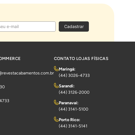
Cadastrar
COMMERCE
CONTATO LOJAS FÍSICAS
Maringá:
@revestacabamentos.com.br
(44) 3026-4733
Sarandi:
730
(44) 3126-2000
-4733
Paranavaí:
(44) 3141-5100
Porto Rico:
(44) 3141-5141