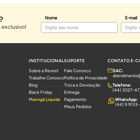
?
Nome
E-mail
exclusivo!
INSTITUCIONAL
SUPORTE
CONTATO E-
Sobre a Revest
Fale Conosco
SAC:
atendimento
Trabalhe Conosco
Política de Privacidade
Blog
Troca e Devolução
Telefone:
(44) 3027-4
Black Friday
Entrega
Maringá Liquida
Pagamento
WhatsApp:
(44) 9 9133
Meus Pedidos