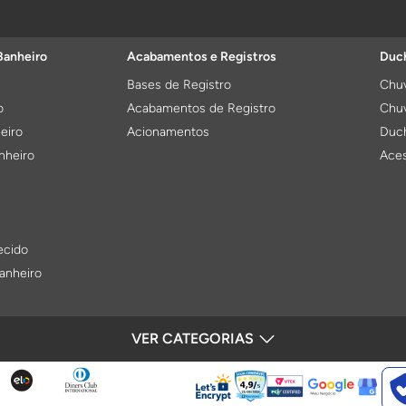
Banheiro
Acabamentos e Registros
Duch
Bases de Registro
Chuv
o
Acabamentos de Registro
Chuv
eiro
Acionamentos
Duch
nheiro
Aces
ecido
anheiro
VER CATEGORIAS
SEGURANÇA
Bacias Sanitárias e Assentos
Válv
Bacias Sanitárias
Base
Caixas Acopladas
Kits