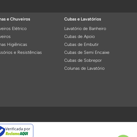
as e Chuveiros
Cubas e Lavatórios
eiros Elétrico
Lavatório de Banheiro
eiros
Cubas de Apoio
as Higiênicas
Cubas de Embutir
sórios e Resistências
Cubas de Semi Encaixe
Cubas de Sobrepor
Colunas de Lavatório
ulas de Descarga
Cubas e Lixeiras para Cozinha
 de Válvula
Cuba para Cozinha
Verificada por
 Conversores
Lixeira para Cozinha