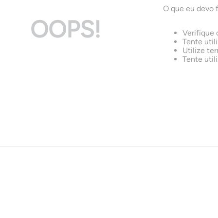
O que eu devo 
OOPS!
Verifique 
Tente util
Utilize te
Tente util