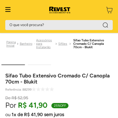
O que você procura?
Acessórios
Sifao Tubo Extensivo
Banheiro
para
Sifões
Cromado C/ Canopla
Instalação
70cm - Blukit
Sifao Tubo Extensivo Cromado C/ Canopla
70cm - Blukit
Referência
:
88299
R$
52
,
95
R$
41
,
90
25%
OFF
1
de
R$
41
,
90
sem juros