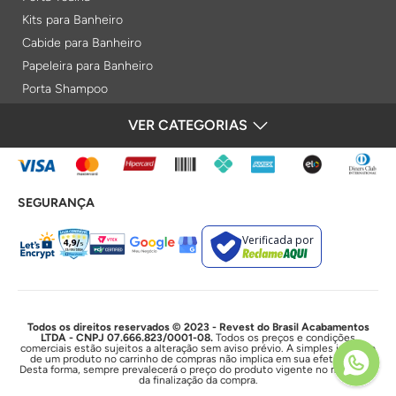
Kits para Banheiro
Cabide para Banheiro
Papeleira para Banheiro
Porta Shampoo
Prateleiras
VER CATEGORIAS
FORMAS DE PAGAMENTO
Saboneteiras
Porta Toalha Aquecido
Gabinetes para Banheiro
SEGURANÇA
Lixeiras
Acabamentos e Registros
Verificada por
Bases de Registros
Acabamentos de Registro
Acionamentos
Duchas e Chuveiros
Todos os direitos reservados © 2023 - Revest do Brasil Acabamentos
LTDA - CNPJ 07.666.823/0001-08.
Todos os preços e condições
comerciais estão sujeitos a alteração sem aviso prévio. A simples inclusão
Chuveiros Elétricos
de um produto no carrinho de compras não implica em sua efetivação.
Desta forma, sempre prevalecerá o preço do produto vigente no momento
Chuveiros
da finalização da compra.