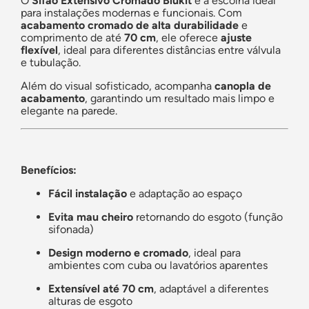
O
Sifão Extensivo Cromado Blukit
é a escolha ideal
para instalações modernas e funcionais. Com
acabamento cromado de alta durabilidade
e
comprimento de até
70 cm
, ele oferece
ajuste
flexível
, ideal para diferentes distâncias entre válvula
e tubulação.
Além do visual sofisticado, acompanha
canopla de
acabamento
, garantindo um resultado mais limpo e
elegante na parede.
Benefícios:
Fácil instalação
e adaptação ao espaço
Evita mau cheiro
retornando do esgoto (função
sifonada)
Design moderno e cromado
, ideal para
ambientes com cuba ou lavatórios aparentes
Extensível até 70 cm
, adaptável a diferentes
alturas de esgoto