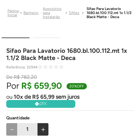
Acessórios
Sifao Para Lavatorio
Banheiro
para
Sifões
1680.bl.100.112.mt 1x 1.1/2
Instalação
Black Matte - Deca
Sifao Para Lavatorio 1680.bl.100.112.mt 1x
1.1/2 Black Matte - Deca
Referência
:
32944
R$
782
,
20
R$
659
,
90
20%
OFF
10
de
R$
65
,
99
sem juros
Quantidade
－
＋