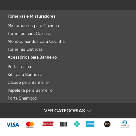
Torneiras e Misturadores
Misturadores para Cozinha
Torneiras para Cozinha
Monocomandos para Cozinha
Torneiras Elétricas
Acessórios para Banheiro
Porta Toalha
Kits para Banheiro
Cabide para Banheiro
Papeleira para Banheiro
Porta Shampoo
Prateleiras
VER CATEGORIAS
FORMAS DE PAGAMENTO
Saboneteiras
Porta Toalha Aquecido
Gabinetes para Banheiro