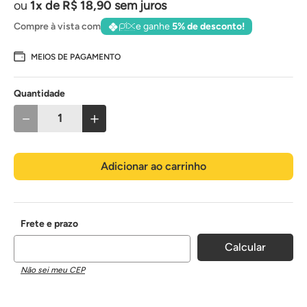
1
de
R$
18
,
90
sem juros
Compre à vista com
e ganhe
5% de desconto!
MEIOS DE PAGAMENTO
Quantidade
－
＋
Adicionar ao carrinho
Não sei meu CEP