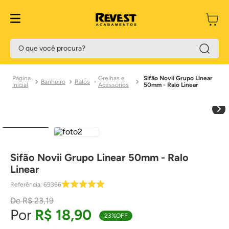
O que você procura?
Grelhas e
Sifão Novii Grupo Linear
Banheiro
Ralos
Acessórios
50mm - Ralo Linear
Sifão Novii Grupo Linear 50mm - Ralo
Linear
Referência
:
69366
R$
23
,
19
R$
18
,
90
23%
OFF