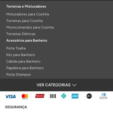
Torneiras e Misturadores
Misturadores para Cozinha
Torneiras para Cozinha
Monocomandos para Cozinha
Torneiras Elétricas
Acessórios para Banheiro
Porta Toalha
Kits para Banheiro
Cabide para Banheiro
Papeleira para Banheiro
Porta Shampoo
Prateleiras
VER CATEGORIAS
FORMAS DE PAGAMENTO
Saboneteiras
Porta Toalha Aquecido
Gabinetes para Banheiro
SEGURANÇA
Lixeiras