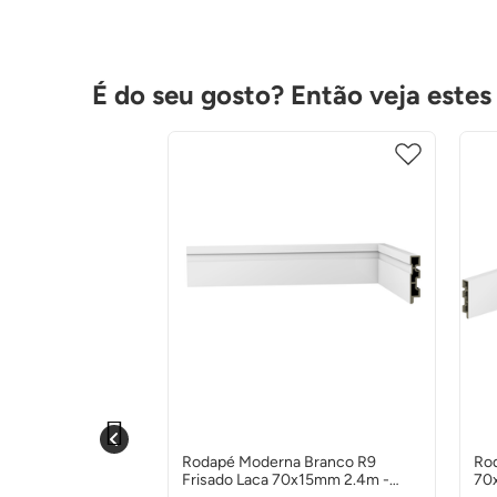
É do seu gosto? Então veja estes
ntoneira Esm Bold
Rodapé Moderna Branco R9
Rod
aldi
Frisado Laca 70x15mm 2.4m -
70