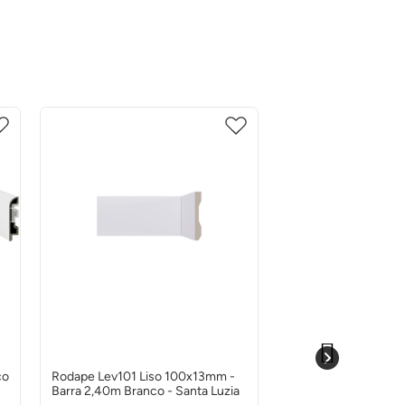
co
Rodape Lev101 Liso 100x13mm -
Rodapé Smart Branc
Barra 2,40m Branco - Santa Luzia
105x15mm 2.4m - Ec