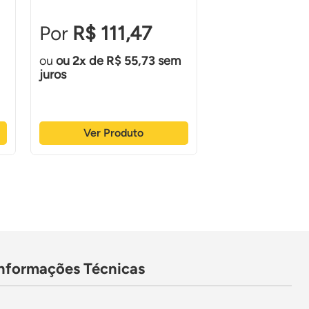
R$ 111,47
R$ 84
ou
2
de
R$ 55,73
sem
ou
1
de
R$ 
juros
juros
Ver Produto
Ver Prod
Informações Técnicas