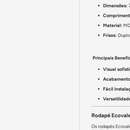
Dimensões:
7
Comprimento
Material:
MDF
Frisos:
Duplo 
Principais Benefíc
Visual sofist
Acabamento 
Fácil instala
Versatilidade
Rodapé Ecovale
Os rodapés Ecoval