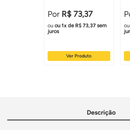
Ecovale
28,50
R$ 73,37
R$ 28,50
sem
ou
1
de
R$ 73,37
sem
juros
ju
Produto
Ver Produto
Descrição