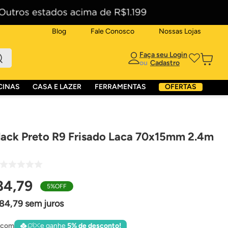
Blog
Fale Conosco
Nossas Lojas
ou
CINAS
CASA E LAZER
FERRAMENTAS
OFERTAS
lack Preto R9 Frisado Laca 70x15mm 2.4m
84
,
79
5%
OFF
84
,
79
sem juros
 com
e ganhe
5% de desconto!