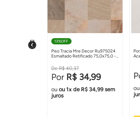
13%
OFF
avatório De Mesa
Piso Tracia Mre Decor Ru975024
Por
ix - Docol
Esmaltado Retificado 75,0x75,0 -
Ace
Bellacer
90,
6
R$ 40,37
1.044,90
R$ 34,99
e
R$ 104,49
ou
1
de
R$ 34,99
sem
ju
juros
e grátis
Produto
Ver Produto