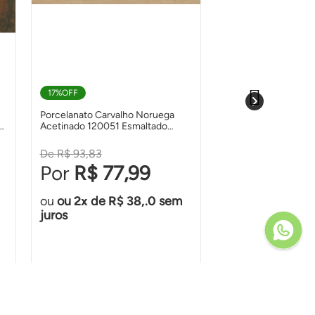
17%
OFF
86%
OFF
Porcelanato Carvalho Noruega
Porcelanato Onix Ic
Acetinado 120051 Esmaltado
Esmaltado Retificad
Retificado 20,0x122,0 -
Damme
Embramaco
R$ 93,83
R$ 71,52
R$ 77,99
R$ 9,
ou
2
de
R$ 38,.0
sem
ou
2
de
R$ 
juros
juros
Ver Produto
Ver Prod