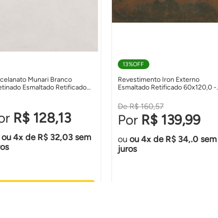
13%
OFF
celanato Munari Branco
Revestimento Iron Externo
tinado Esmaltado Retificado
Esmaltado Retificado 60x120,0 -
0x90,0 - Eliane Pisos
Eliane
R$ 160,57
R$ 128,13
R$ 139,99
ou
4
de
R$ 32,03
sem
ou
4
de
R$ 34,.0
sem
ros
juros
Ver Produto
Ver Produto