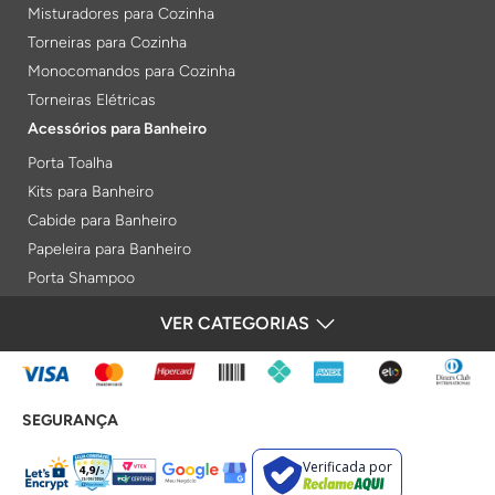
Misturadores para Cozinha
Torneiras para Cozinha
Monocomandos para Cozinha
Torneiras Elétricas
Acessórios para Banheiro
Porta Toalha
Kits para Banheiro
Cabide para Banheiro
Papeleira para Banheiro
Porta Shampoo
Prateleiras
VER CATEGORIAS
FORMAS DE PAGAMENTO
Saboneteiras
Porta Toalha Aquecido
Gabinetes para Banheiro
SEGURANÇA
Lixeiras
Acabamentos e Registros
Verificada por
Bases de Registros