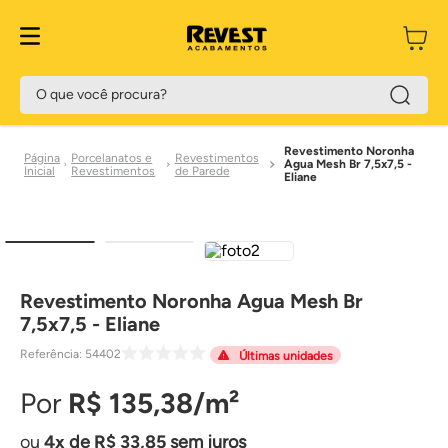
O que você procura?
Revestimento Noronha
Porcelanatos e
Revestimentos
Agua Mesh Br 7,5x7,5 -
Revestimentos
de Parede
Eliane
Revestimento Noronha Agua Mesh Br
7,5x7,5 - Eliane
Referência
:
54402
Últimas unidades
R$
135
,
38
4
de
R$
33
,
85
sem juros