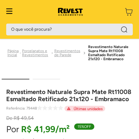
O que você procura?
Revestimento Naturale
Porcelanatos e
Revestimentos
Supra Mate Rt11008
Revestimentos
de Parede
Esmaltado Retificado
21x120 - Embramaco
Revestimento Naturale Supra Mate Rt11008
Esmaltado Retificado 21x120 - Embramaco
Referência
:
79448
Últimas unidades
R$
49
,
54
R$
41
,
99
15%
OFF