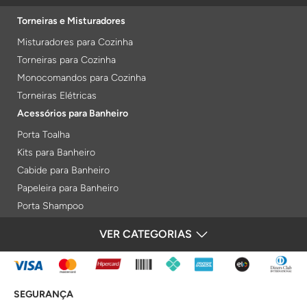
Torneiras e Misturadores
Misturadores para Cozinha
Torneiras para Cozinha
Monocomandos para Cozinha
Torneiras Elétricas
Acessórios para Banheiro
Porta Toalha
Kits para Banheiro
Cabide para Banheiro
Papeleira para Banheiro
Porta Shampoo
Prateleiras
VER CATEGORIAS
FORMAS DE PAGAMENTO
Saboneteiras
Porta Toalha Aquecido
Gabinetes para Banheiro
SEGURANÇA
Lixeiras