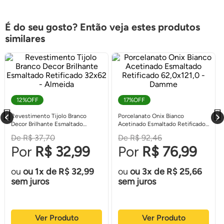
É do seu gosto? Então veja estes produtos
similares
12%
OFF
17%
OFF
Revestimento Tijolo Branco
Porcelanato Onix Bianco
Decor Brilhante Esmaltado
Acetinado Esmaltado Retificado
Retificado 32x62 - Almeida
62,0x121,0 - Damme
R$ 37,70
R$ 92,46
R$ 32,99
R$ 76,99
ou
1
de
R$ 32,99
ou
3
de
R$ 25,66
sem juros
sem juros
Ver Produto
Ver Produto