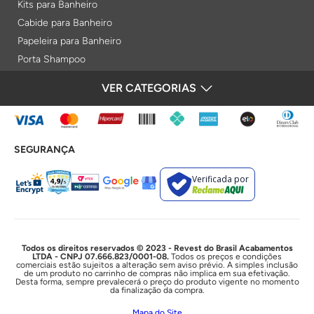
Kits para Banheiro
Cabide para Banheiro
Papeleira para Banheiro
Porta Shampoo
Prateleiras
VER CATEGORIAS
FORMAS DE PAGAMENTO
Saboneteiras
Porta Toalha Aquecido
Gabinetes para Banheiro
SEGURANÇA
Lixeiras
Acabamentos e Registros
Verificada por
Bases de Registros
Acabamentos de Registro
Acionamentos
Duchas e Chuveiros
Todos os direitos reservados © 2023 - Revest do Brasil Acabamentos
LTDA - CNPJ 07.666.823/0001-08.
Todos os preços e condições
comerciais estão sujeitos a alteração sem aviso prévio. A simples inclusão
Chuveiros Elétricos
de um produto no carrinho de compras não implica em sua efetivação.
Desta forma, sempre prevalecerá o preço do produto vigente no momento
Chuveiros
da finalização da compra.
Duchas Higiênicas
Mapa do Site