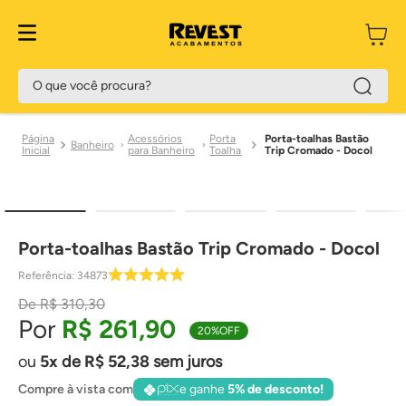
O que você procura?
Acessórios
Porta
Porta-toalhas Bastão
Banheiro
para Banheiro
Toalha
Trip Cromado - Docol
Porta-toalhas Bastão Trip Cromado - Docol
Referência
:
34873
R$
310
,
30
R$
261
,
90
20%
OFF
5
de
R$
52
,
38
sem juros
Compre à vista com
e ganhe
5% de desconto!