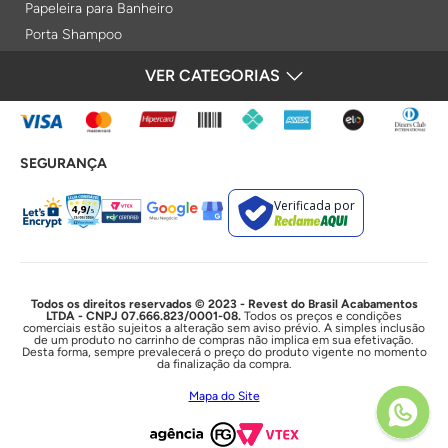
Papeleira para Banheiro
Porta Shampoo
Prateleiras
VER CATEGORIAS
FORMAS DE PAGAMENTO
Saboneteiras
Porta Toalha Aquecido
Gabinetes para Banheiro
SEGURANÇA
Lixeiras
Acabamentos e Registros
Verificada por
Bases de Registros
Acabamentos de Registro
Acionamentos
Duchas e Chuveiros
Todos os direitos reservados © 2023 - Revest do Brasil Acabamentos
LTDA - CNPJ 07.666.823/0001-08.
Todos os preços e condições
comerciais estão sujeitos a alteração sem aviso prévio. A simples inclusão
Chuveiros Elétricos
de um produto no carrinho de compras não implica em sua efetivação.
Desta forma, sempre prevalecerá o preço do produto vigente no momento
Chuveiros
da finalização da compra.
Duchas Higiênicas
Mapa do Site
Acessórios e Resistências
Cubas e Lavatórios