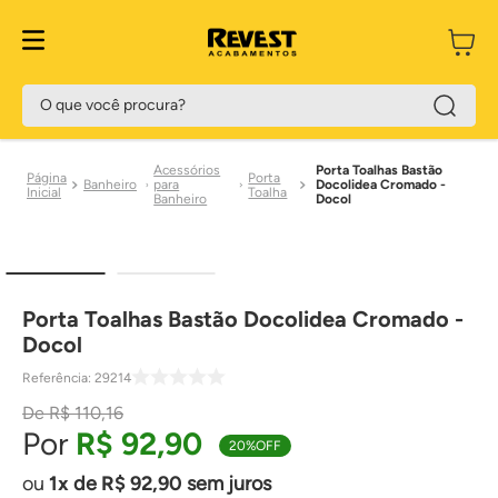
O que você procura?
Acessórios
Porta Toalhas Bastão
Porta
Banheiro
para
Docolidea Cromado -
Toalha
Banheiro
Docol
Porta Toalhas Bastão Docolidea Cromado -
Docol
Referência
:
29214
R$
110
,
16
R$
92
,
90
20%
OFF
1
de
R$
92
,
90
sem juros