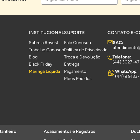
INSTITUCIONAL
SUPORTE
CONTATO E-
Sobre a Revest
Fale Conosco
SAC:
atendimento
Trabalhe Conosco
Política de Privacidade
Blog
Troca e Devolução
Telefone:
(44) 3027-4
Black Friday
Entrega
Maringá Liquida
Pagamento
WhatsApp:
(44) 9 9133
Meus Pedidos
Banheiro
Acabamentos e Registros
Duch