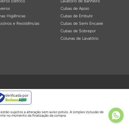
eiros Elétrico
Lavatório de Banheiro
eiros
Cubas de Apoio
as Higiênicas
Cubas de Embutir
sórios e Resistências
Cubas de Semi Encaixe
Cubas de Sobrepor
Colunas de Lavatório
ulas de Descarga
Cubas e Lixeiras para Cozinha
 de Válvula
Cuba para Cozinha
Verificada por
 Conversores
Lixeira para Cozinha
amentos de Válvulas
Acessórios para Limpeza
stão sujeitos a alteração sem aviso prévio. A simples inclusão de
Válvulas para Cubas
ente no momento da finalização da compra.