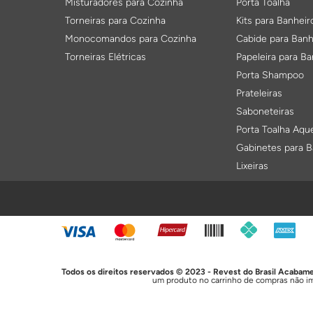
Misturadores para Cozinha
Porta Toalha
Torneiras para Cozinha
Kits para Banheir
Monocomandos para Cozinha
Cabide para Banh
Torneiras Elétricas
Papeleira para Ba
Porta Shampoo
Prateleiras
Saboneteiras
Porta Toalha Aqu
Gabinetes para B
Lixeiras
FORMAS DE PAGAMENTO
Acessórios para Instalação
Ralos
Anéis de Vedação
Ralos Oculto
Ligações Flexiveis
Tampa Inox
Tubos de Ligação
Sifonado Vazado
Todos os direitos reservados © 2023 - Revest do Brasil Acaba
Parafusos
Grelhas e Acessó
um produto no carrinho de compras não im
Spud
Ralos Click