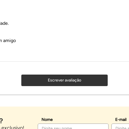
dade.
m amigo
Escrever avaliação
?
Nome
E-mail
exclusivo!