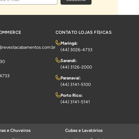
COMMERCE
CONTATO LOJAS FÍSICAS
Maringá:
@revestacabamentos.com.br
(44) 3026-4733
Sarandi:
730
(44) 3126-2000
-4733
Paranavaí:
(44) 3141-5100
Porto Rico:
(44) 3141-5141
as e Chuveiros
Cubas e Lavatórios