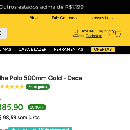
Blog
Fale Conosco
Nossas Lojas
ou
CINAS
CASA E LAZER
FERRAMENTAS
OFERTAS
lha Polo 500mm Gold - Deca
Frete grátis
4
985
,
90
20%
OFF
$
98
,
59
sem juros
 com
e ganhe
5% de desconto!