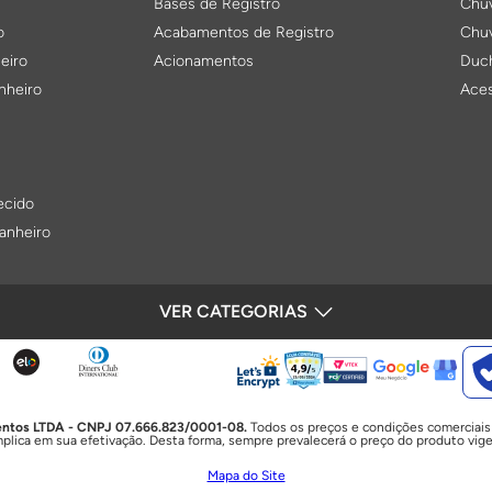
Bases de Registro
Chuv
o
Acabamentos de Registro
Chuv
eiro
Acionamentos
Duch
nheiro
Aces
ecido
anheiro
VER CATEGORIAS
SEGURANÇA
Bacias Sanitárias e Assentos
Válv
Bacias Sanitárias
Base
Caixas Acopladas
Kits
Mictórios
Acab
mentos LTDA - CNPJ 07.666.823/0001-08.
Todos os preços e condições comerciais e
rio
Assentos
plica em sua efetivação. Desta forma, sempre prevalecerá o preço do produto vig
Mapa do Site