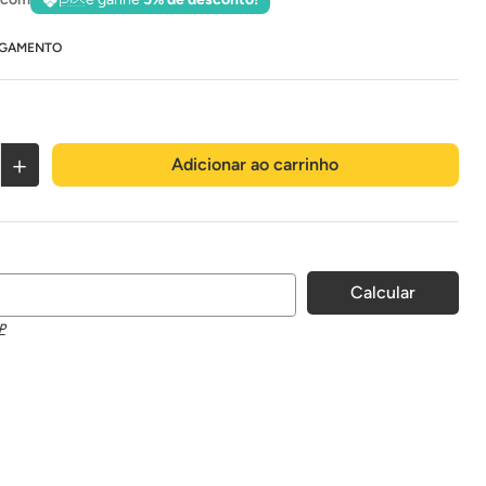
AGAMENTO
dades
＋
Adicionar ao carrinho
P