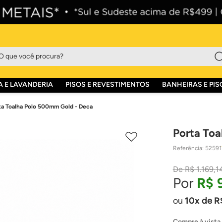
que você procura?
 E LAVANDERIA
PISOS E REVESTIMENTOS
BANHEIRAS E PIS
ta Toalha Polo 500mm Gold - Deca
Porta Toa
Referência
:
52591
R$
1
.
169
,
1
R$
10
de
R
Compre à vista