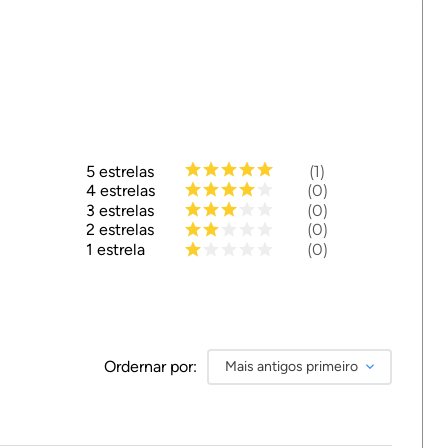
5
estrelas
1
4
estrelas
0
3
estrelas
0
2
estrelas
0
1
estrela
0
Ordernar por:
Mais antigos primeiro