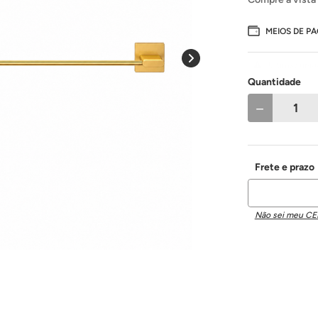
MEIOS DE P
Últimas uni
Quantidade
－
Não sei meu CE