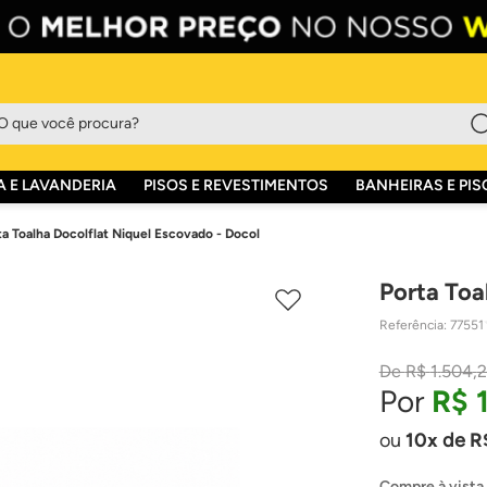
que você procura?
 E LAVANDERIA
PISOS E REVESTIMENTOS
BANHEIRAS E PIS
ta Toalha Docolflat Niquel Escovado - Docol
Porta Toa
Referência
:
77551
R$
1
.
504
,
2
R$
10
de
R
Compre à vista