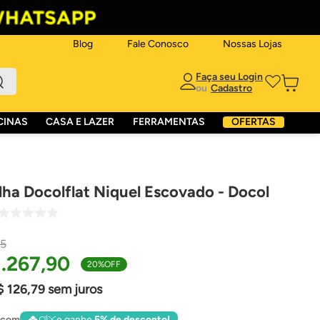
Blog
Fale Conosco
Nossas Lojas
ou
CINAS
CASA E LAZER
FERRAMENTAS
OFERTAS
lha Docolflat Niquel Escovado - Docol
5
1
.
267
,
90
20%
OFF
$
126
,
79
sem juros
 com
e ganhe
5% de desconto!