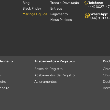
Blog
Troca e Devolução
Telefone:
(44) 3027-4
Black Friday
Entrega
Maringá Liquida
Pagamento
WhatsApp:
(44) 9 9133
Meus Pedidos
Banheiro
Acabamentos e Registros
Duch
Bases de Registro
Chuv
o
Acabamentos de Registro
Chuv
eiro
Acionamentos
Duch
nheiro
Aces