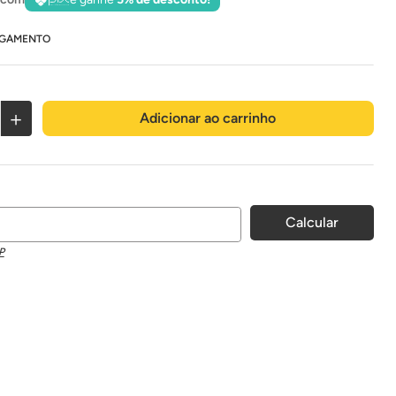
AGAMENTO
＋
Adicionar ao carrinho
P