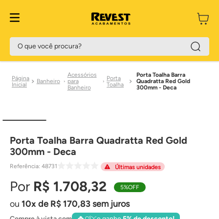
O que você procura?
Acessórios
Porta Toalha Barra
Porta
Banheiro
para
Quadratta Red Gold
Toalha
Banheiro
300mm - Deca
Porta Toalha Barra Quadratta Red Gold
300mm - Deca
Referência
:
48731
Últimas unidades
R$
1
.
708
,
32
5%
OFF
10
de
R$
170
,
83
sem juros
Compre à vista com
e ganhe
5% de desconto!