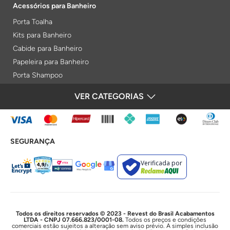
Acessórios para Banheiro
Porta Toalha
Kits para Banheiro
Cabide para Banheiro
Papeleira para Banheiro
Porta Shampoo
Prateleiras
VER CATEGORIAS
FORMAS DE PAGAMENTO
Saboneteiras
Porta Toalha Aquecido
Gabinetes para Banheiro
SEGURANÇA
Lixeiras
Acabamentos e Registros
Verificada por
Bases de Registros
Acabamentos de Registro
Acionamentos
Duchas e Chuveiros
Todos os direitos reservados © 2023 - Revest do Brasil Acabamentos
LTDA - CNPJ 07.666.823/0001-08.
Todos os preços e condições
comerciais estão sujeitos a alteração sem aviso prévio. A simples inclusão
Chuveiros Elétricos