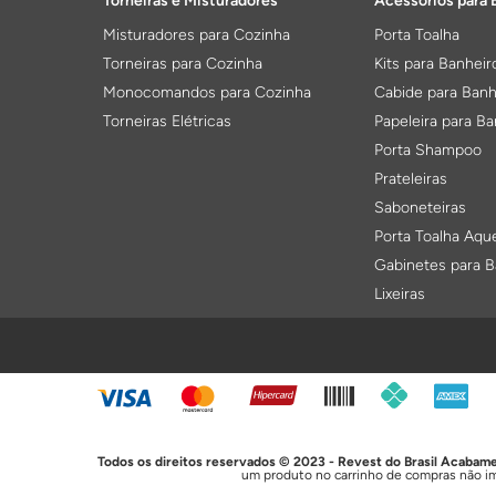
Torneiras e Misturadores
Acessórios para 
Misturadores para Cozinha
Porta Toalha
Torneiras para Cozinha
Kits para Banheir
Monocomandos para Cozinha
Cabide para Banh
Torneiras Elétricas
Papeleira para Ba
Porta Shampoo
Prateleiras
Saboneteiras
Porta Toalha Aqu
Gabinetes para B
Lixeiras
FORMAS DE PAGAMENTO
Acessórios para Instalação
Ralos
Anéis de Vedação
Ralos Oculto
Ligações Flexiveis
Tampa Inox
Tubos de Ligação
Sifonado Vazado
Todos os direitos reservados © 2023 - Revest do Brasil Acaba
Parafusos
Grelhas e Acessó
um produto no carrinho de compras não im