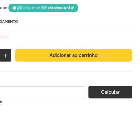
 com
e ganhe
5% de desconto!
AGAMENTO
dades
＋
Adicionar ao carrinho
P