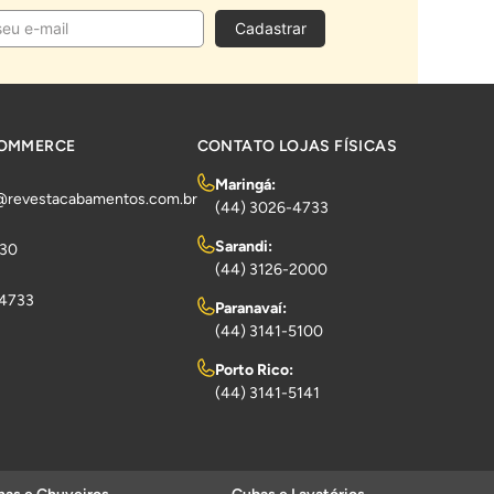
Cadastrar
COMMERCE
CONTATO LOJAS FÍSICAS
Maringá:
@revestacabamentos.com.br
(44) 3026-4733
Sarandi:
730
(44) 3126-2000
-4733
Paranavaí:
(44) 3141-5100
Porto Rico:
(44) 3141-5141