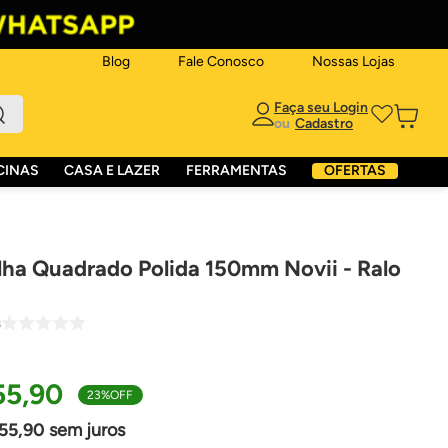
Blog
Fale Conosco
Nossas Lojas
ou
CINAS
CASA E LAZER
FERRAMENTAS
OFERTAS
lha Quadrado Polida 150mm Novii - Ralo
8
55
,
90
23%
OFF
55
,
90
sem juros