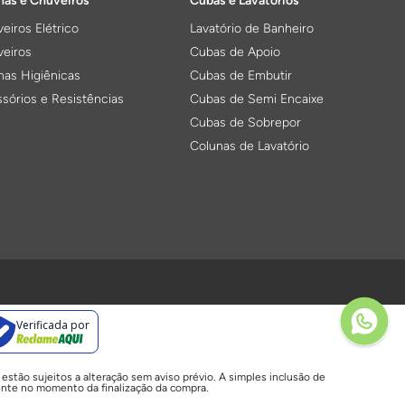
as e Chuveiros
Cubas e Lavatórios
eiros Elétrico
Lavatório de Banheiro
eiros
Cubas de Apoio
as Higiênicas
Cubas de Embutir
sórios e Resistências
Cubas de Semi Encaixe
Cubas de Sobrepor
Colunas de Lavatório
ulas de Descarga
Cubas e Lixeiras para Cozinha
 de Válvula
Cuba para Cozinha
Verificada por
 Conversores
Lixeira para Cozinha
amentos de Válvulas
Acessórios para Limpeza
stão sujeitos a alteração sem aviso prévio. A simples inclusão de
Válvulas para Cubas
ente no momento da finalização da compra.