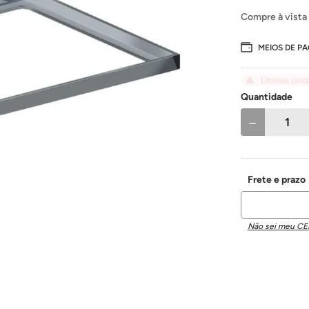
Compre à vista
MEIOS DE P
Últimas uni
Quantidade
－
Não sei meu CE