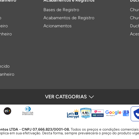
Banheiro
Acabamentos e Registros
Duch
Bases de Registro
Chuv
o
Acabamentos de Registro
Chuv
eiro
Acionamentos
Duch
nheiro
Aces
ecido
anheiro
VER CATEGORIAS
SEGURANÇA
Bacias Sanitárias e Assentos
Válv
Bacias Sanitárias
Base
Caixas Acopladas
Kits
Mictórios
Acab
mentos LTDA - CNPJ 07.666.823/0001-08.
Todos os preços e condições comerciais e
rio
Assentos
plica em sua efetivação. Desta forma, sempre prevalecerá o preço do produto vig