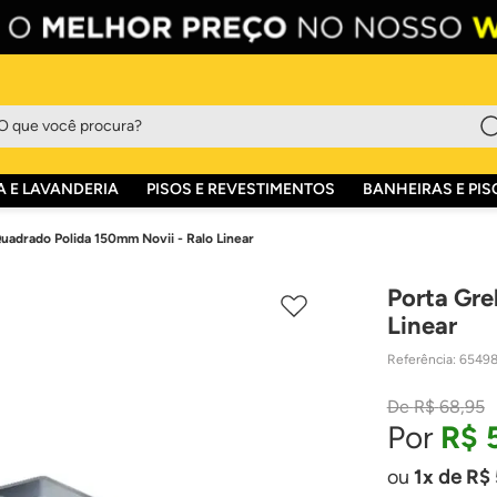
que você procura?
 E LAVANDERIA
PISOS E REVESTIMENTOS
BANHEIRAS E PIS
uadrado Polida 150mm Novii - Ralo Linear
Porta Gre
Linear
Referência
:
6549
R$
68
,
95
R$
1
de
R$