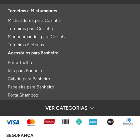
Torneiras e Misturadores
Misturadores para Cozinha
Torneiras para Cozinha
Monocomandos para Cozinha
Torneiras Elétricas
Acessórios para Banheiro
Porta Toalha
Kits para Banheiro
Cabide para Banheiro
Papeleira para Banheiro
Porta Shampoo
Prateleiras
VER CATEGORIAS
FORMAS DE PAGAMENTO
Saboneteiras
Porta Toalha Aquecido
Gabinetes para Banheiro
SEGURANÇA
Lixeiras