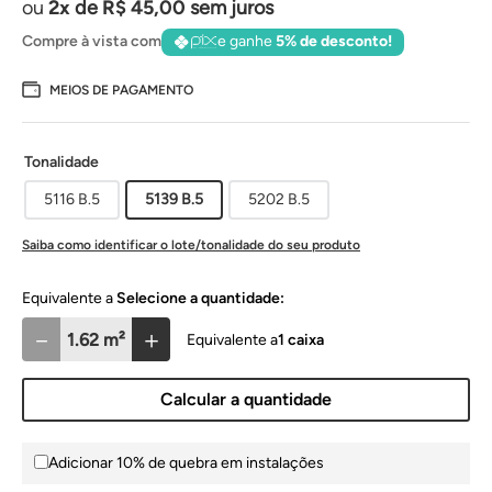
2
de
R$
45
,
00
sem juros
Compre à vista com
e ganhe
5% de desconto!
MEIOS DE PAGAMENTO
Tonalidade
5116 B.5
5139 B.5
5202 B.5
Saiba como identificar o lote/tonalidade do seu produto
Selecione a quantidade:
－
＋
1
caixa
Calcular a quantidade
Adicionar 10% de quebra em instalações