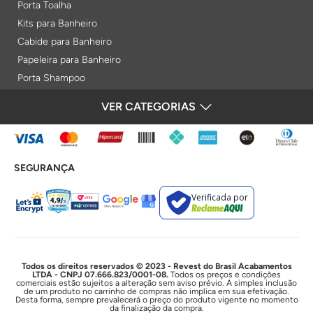
Porta Toalha
Kits para Banheiro
Cabide para Banheiro
Papeleira para Banheiro
Porta Shampoo
Prateleiras
VER CATEGORIAS
FORMAS DE PAGAMENTO
Saboneteiras
Porta Toalha Aquecido
Gabinetes para Banheiro
SEGURANÇA
Lixeiras
Acabamentos e Registros
Verificada por
Bases de Registros
Acabamentos de Registro
Acionamentos
Duchas e Chuveiros
Todos os direitos reservados © 2023 - Revest do Brasil Acabamentos
LTDA - CNPJ 07.666.823/0001-08.
Todos os preços e condições
comerciais estão sujeitos a alteração sem aviso prévio. A simples inclusão
Chuveiros Elétricos
de um produto no carrinho de compras não implica em sua efetivação.
Desta forma, sempre prevalecerá o preço do produto vigente no momento
Chuveiros
da finalização da compra.