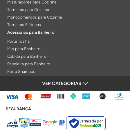
Misturadores para Cozinha
Torneiras para Cozinha
Monocomandos para Cozinha
Torneiras Elétricas
Acessórios para Banheiro
Porta Toalha
Kits para Banheiro
Cabide para Banheiro
Papeleira para Banheiro
Porta Shampoo
Prateleiras
VER CATEGORIAS
FORMAS DE PAGAMENTO
Saboneteiras
Porta Toalha Aquecido
Gabinetes para Banheiro
SEGURANÇA
Lixeiras
Acabamentos e Registros
Verificada por
Bases de Registros