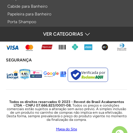
Cabide para Banheiro
Papeleira para Banheiro
Porta Shampoo
Prateleiras
VER CATEGORIAS
FORMAS DE PAGAMENTO
Saboneteiras
Porta Toalha Aquecido
Gabinetes para Banheiro
SEGURANÇA
Lixeiras
Acabamentos e Registros
Verificada por
Bases de Registros
Acabamentos de Registro
Acionamentos
Duchas e Chuveiros
Todos os direitos reservados © 2023 - Revest do Brasil Acabamentos
LTDA - CNPJ 07.666.823/0001-08.
Todos os preços e condições
comerciais estão sujeitos a alteração sem aviso prévio. A simples inclusão
Chuveiros Elétricos
de um produto no carrinho de compras não implica em sua efetivação.
Desta forma, sempre prevalecerá o preço do produto vigente no momento
Chuveiros
da finalização da compra.
Duchas Higiênicas
Mapa do Site
Acessórios e Resistências