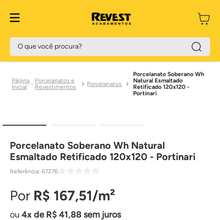
O que você procura?
Porcelanato Soberano Wh
Porcelanatos e
Natural Esmaltado
Porcelanatos
Revestimentos
Retificado 120x120 -
Portinari
Porcelanato Soberano Wh Natural
Esmaltado Retificado 120x120 - Portinari
Referência
:
67276
R$
167
,
51
4
de
R$
41
,
88
sem juros