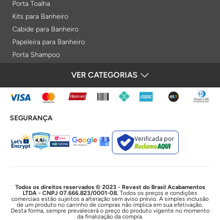
Porta Toalha
Kits para Banheiro
Cabide para Banheiro
Papeleira para Banheiro
Porta Shampoo
Prateleiras
VER CATEGORIAS
FORMAS DE PAGAMENTO
Saboneteiras
Porta Toalha Aquecido
Gabinetes para Banheiro
SEGURANÇA
Lixeiras
Acabamentos e Registros
Verificada por
Bases de Registros
Acabamentos de Registro
Acionamentos
Duchas e Chuveiros
Todos os direitos reservados © 2023 - Revest do Brasil Acabamentos
LTDA - CNPJ 07.666.823/0001-08.
Todos os preços e condições
comerciais estão sujeitos a alteração sem aviso prévio. A simples inclusão
Chuveiros Elétricos
de um produto no carrinho de compras não implica em sua efetivação.
Desta forma, sempre prevalecerá o preço do produto vigente no momento
Chuveiros
da finalização da compra.