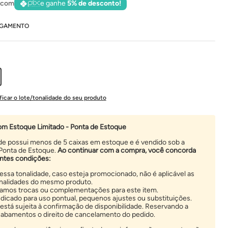
 com
e ganhe
5% de desconto!
AGAMENTO
ficar o lote/tonalidade do seu produto
om Estoque Limitado - Ponta de Estoque
ade possui menos de 5 caixas em estoque e é vendido sob a
Ponta de Estoque.
Ao continuar com a compra, você concorda
ntes condições:
essa tonalidade, caso esteja promocionado, não é aplicável as
nalidades do mesmo produto.
zamos trocas ou complementações para este item.
ndicado para uso pontual, pequenos ajustes ou substituições.
está sujeita à confirmação de disponibilidade. Reservando a
abamentos o direito de cancelamento do pedido.