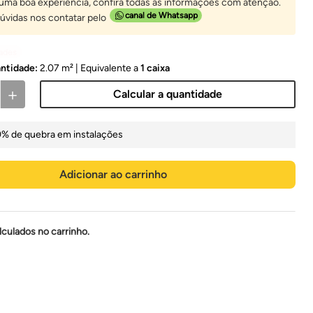
 uma boa experiência, confira todas as informações com atenção.
canal de Whatsapp
úvidas nos contatar pelo
dades
antidade:
2.07 m²
| Equivalente a
1
caixa
＋
Calcular a quantidade
0% de quebra em instalações
Adicionar ao carrinho
lculados no carrinho.