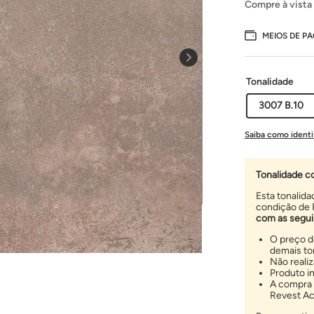
Compre à vista
MEIOS DE P
Tonalidade
3007 B.10
Saiba como identi
Tonalidade c
Esta tonalid
condição de 
com as segui
O preço d
demais to
Não reali
Produto i
A compra 
Revest Ac