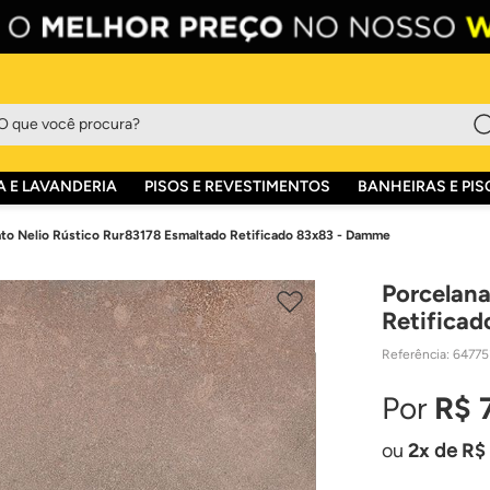
que você procura?
 E LAVANDERIA
PISOS E REVESTIMENTOS
BANHEIRAS E PIS
to Nelio Rústico Rur83178 Esmaltado Retificado 83x83 - Damme
Porcelana
Retifica
Referência
:
64775
R$
2
de
R$