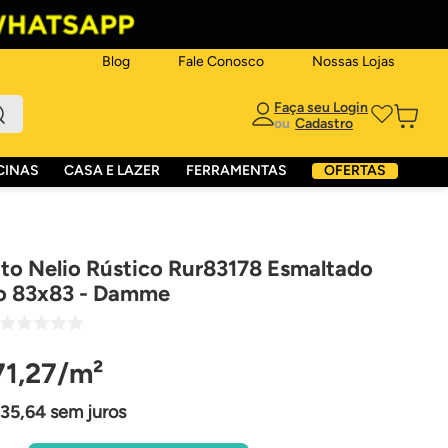
Blog
Fale Conosco
Nossas Lojas
ou
CINAS
CASA E LAZER
FERRAMENTAS
OFERTAS
to Nelio Rústico Rur83178 Esmaltado
do 83x83 - Damme
71
,
27
35
,
64
sem juros