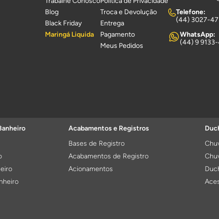
Trabalhe Conosco
Política de Privacidade
Blog
Troca e Devolução
Telefone:
(44) 3027-4
Black Friday
Entrega
Maringá Liquida
Pagamento
WhatsApp:
(44) 9 9133
Meus Pedidos
Banheiro
Acabamentos e Registros
Duch
Bases de Registro
Chuv
o
Acabamentos de Registro
Chuv
eiro
Acionamentos
Duch
nheiro
Aces