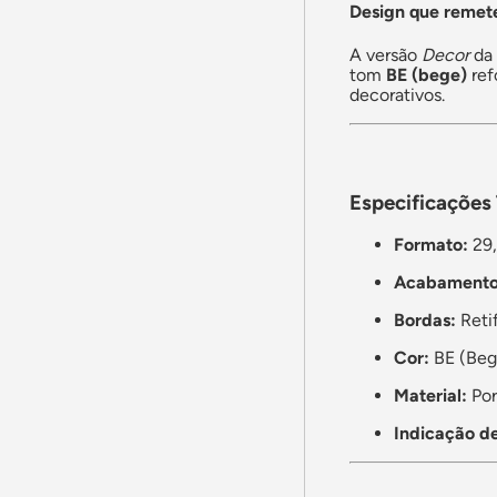
Design que remete
A versão
Decor
da 
tom
BE (bege)
ref
decorativos.
Especificações
Formato:
29,
Acabamento
Bordas:
Reti
Cor:
BE (Beg
Material:
Por
Indicação de