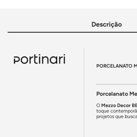
Descrição
PORCELANATO ME
Porcelanato Me
O
Mezzo Decor B
toque contemporâ
projetos que busc