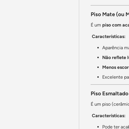
Piso Mate (ou M
É um
piso com ac
Características:
Aparência m
Não reflete 
Menos escor
Excelente par
Piso Esmaltado
É um piso (cerâmi
Características:
Pode ter ac