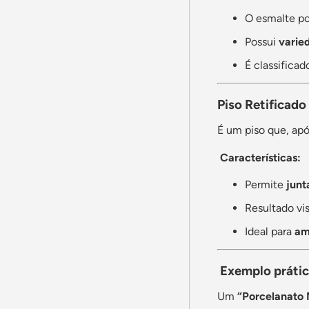
O esmalte p
Possui
varie
É classificad
Piso Retificado
É um piso que, ap
Características:
Permite
junt
Resultado vi
Ideal para
am
Exemplo prátic
Um
“Porcelanato 