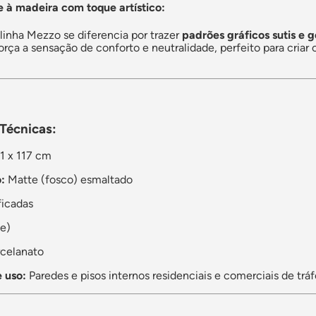
 à madeira com toque artístico:
linha Mezzo se diferencia por trazer
padrões gráficos sutis e 
orça a sensação de conforto e neutralidade, perfeito para cria
 Técnicas:
1 x 117 cm
:
Matte (fosco) esmaltado
ficadas
e)
celanato
 uso:
Paredes e pisos internos residenciais e comerciais de trá