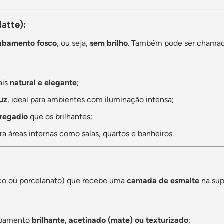
atte):
abamento fosco
, ou seja,
sem brilho
. Também pode ser chamado
ais
natural e elegante
;
luz
, ideal para ambientes com iluminação intensa;
regadio
que os brilhantes;
a áreas internas como salas, quartos e banheiros.
co ou porcelanato) que recebe uma
camada de esmalte
na sup
abamento
brilhante, acetinado (mate) ou texturizado
;