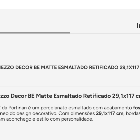
ZZO DECOR BE MATTE ESMALTADO RETIFICADO 29,1X117 
zzo Decor BE Matte Esmaltado Retificado 29,1x117 cm
E
da Portinari é um porcelanato esmaltado com acabamento
fo
neo do design decorativo. Com dimensões
29,1x117 cm
, borda
am aconchego e estilo com personalidade.