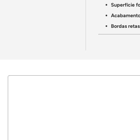
Superfície f
Acabamento
Bordas retas