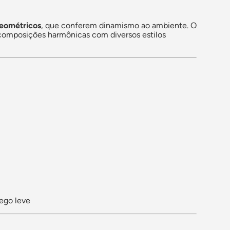
geométricos
, que conferem dinamismo ao ambiente. O
r composições harmônicas com diversos estilos
fego leve