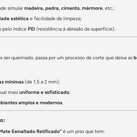
ode simular
madeira, pedra, cimento, mármore
, etc.;
dade estética
e facilidade de limpeza;
o pelo índice
PEI
(resistência à abrasão da superfície).
ós ser queimado, passa por um processo de corte que deixa as
b
as mínimas
(de 1,5 a 2 mm);
sual mais
uniforme e sofisticado
;
bientes amplos e modernos
.
o:
Mate Esmaltado Retificado”
é um piso que tem: