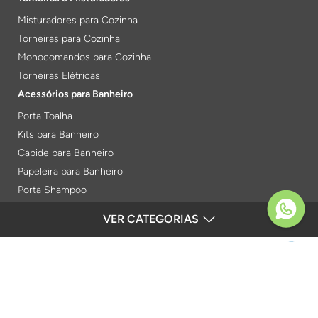
Misturadores para Cozinha
Torneiras para Cozinha
Monocomandos para Cozinha
Torneiras Elétricas
Acessórios para Banheiro
Porta Toalha
Kits para Banheiro
Cabide para Banheiro
Papeleira para Banheiro
Porta Shampoo
Prateleiras
VER CATEGORIAS
FORMAS DE PAGAMENTO
Saboneteiras
Porta Toalha Aquecido
Gabinetes para Banheiro
SEGURANÇA
Lixeiras
Acabamentos e Registros
Verificada por