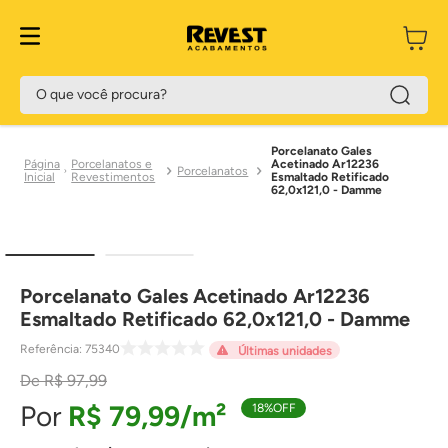
O que você procura?
Porcelanato Gales
Porcelanatos e
Acetinado Ar12236
Porcelanatos
Revestimentos
Esmaltado Retificado
62,0x121,0 - Damme
Porcelanato Gales Acetinado Ar12236
Esmaltado Retificado 62,0x121,0 - Damme
Referência
:
75340
Últimas unidades
R$
97
,
99
R$
79
,
99
18%
OFF