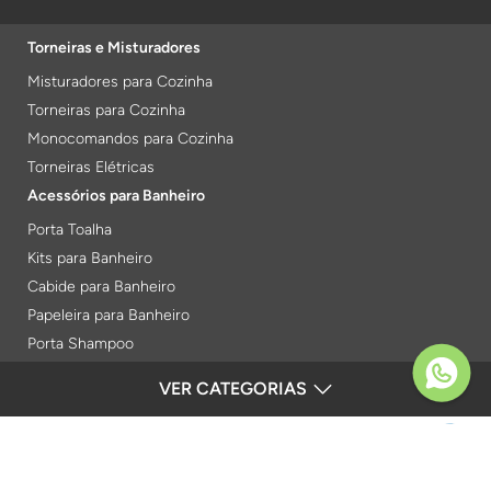
Torneiras e Misturadores
Misturadores para Cozinha
Torneiras para Cozinha
Monocomandos para Cozinha
Torneiras Elétricas
Acessórios para Banheiro
Porta Toalha
Kits para Banheiro
Cabide para Banheiro
Papeleira para Banheiro
Porta Shampoo
Prateleiras
VER CATEGORIAS
FORMAS DE PAGAMENTO
Saboneteiras
Porta Toalha Aquecido
Gabinetes para Banheiro
SEGURANÇA
Lixeiras