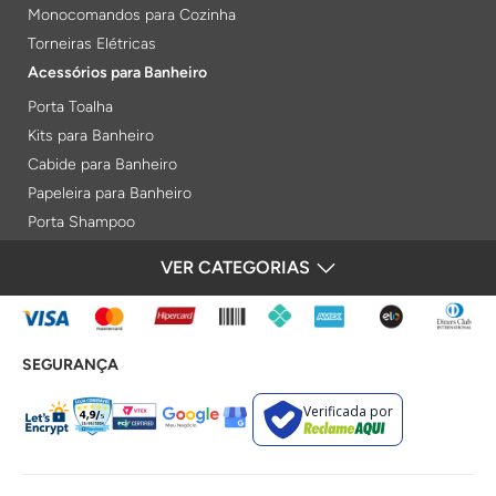
Monocomandos para Cozinha
Torneiras Elétricas
Acessórios para Banheiro
Porta Toalha
Kits para Banheiro
Cabide para Banheiro
Papeleira para Banheiro
Porta Shampoo
Prateleiras
VER CATEGORIAS
FORMAS DE PAGAMENTO
Saboneteiras
Porta Toalha Aquecido
Gabinetes para Banheiro
SEGURANÇA
Lixeiras
Acabamentos e Registros
Verificada por
Bases de Registros
Acabamentos de Registro
Acionamentos