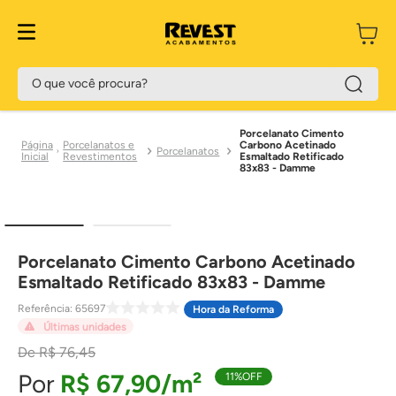
O que você procura?
Porcelanato Cimento
Porcelanatos e
Carbono Acetinado
Porcelanatos
Revestimentos
Esmaltado Retificado
83x83 - Damme
Porcelanato Cimento Carbono Acetinado
Esmaltado Retificado 83x83 - Damme
Referência
:
65697
Hora da Reforma
Últimas unidades
R$
76
,
45
R$
67
,
90
11%
OFF