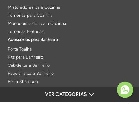
Misturadores para Cozinha
Torneiras para Cozinha
Monocomandos para Cozinha
Torneiras Elétricas
Acessórios para Banheiro
Porta Toalha
Kits para Banheiro
Cabide para Banheiro
Papeleira para Banheiro
Porta Shampoo
Prateleiras
VER CATEGORIAS
FORMAS DE PAGAMENTO
Saboneteiras
Porta Toalha Aquecido
Gabinetes para Banheiro
SEGURANÇA
Lixeiras
Acabamentos e Registros
Verificada por