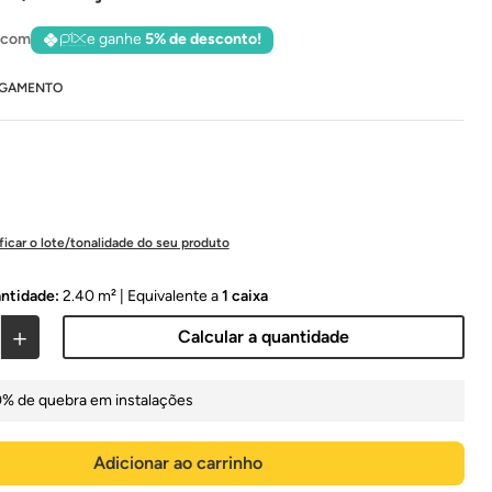
 com
e ganhe
5% de desconto!
AGAMENTO
ficar o lote/tonalidade do seu produto
antidade:
2.40 m²
| Equivalente a
1
caixa
＋
Calcular a quantidade
0% de quebra em instalações
Adicionar ao carrinho