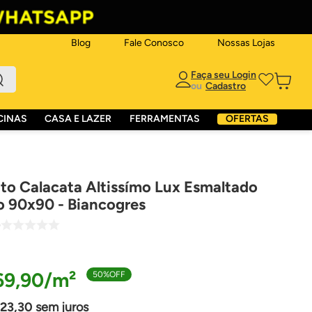
Blog
Fale Conosco
Nossas Lojas
ou
CINAS
CASA E LAZER
FERRAMENTAS
OFERTAS
to Calacata Altissímo Lux Esmaltado
o 90x90 - Biancogres
9
69
,
90
50%
OFF
23
,
30
sem juros