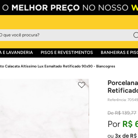
que você procura?
 E LAVANDERIA
PISOS E REVESTIMENTOS
BANHEIRAS E PIS
to Calacata Altissímo Lux Esmaltado Retificado 90x90 - Biancogres
Porcelana
Retificad
Referência
:
7054
R$
139
,
77
R$
3
de
R$