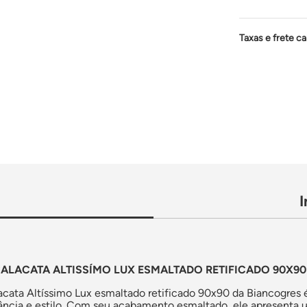
Taxas e frete ca
LACATA ALTISSÍMO LUX ESMALTADO RETIFICADO 90X90
cata Altíssimo Lux esmaltado retificado 90x90 da Biancogres é
ncia e estilo. Com seu acabamento esmaltado, ele apresenta u