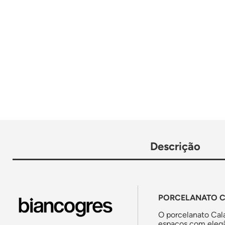
Descrição
PORCELANATO CA
O porcelanato Cala
espaços com elegâ