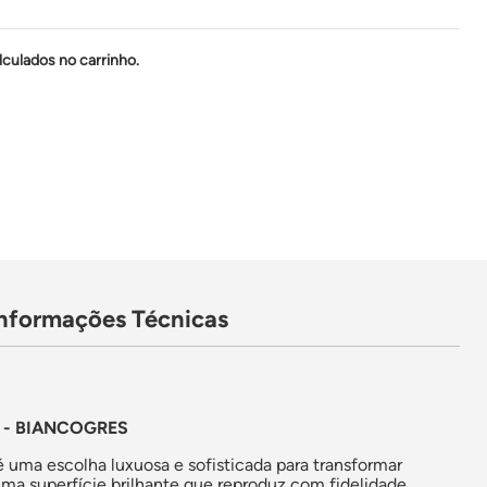
lculados no carrinho.
Informações Técnicas
 - BIANCOGRES
 uma escolha luxuosa e sofisticada para transformar
ma superfície brilhante que reproduz com fidelidade