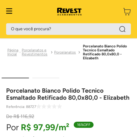
O que você procura?
Porcelanato Bianco Polido
Porcelanatos e
Tecnico Esmaltado
Porcelanatos
Revestimentos
Retificado 80,0x80,0 -
Elizabeth
Porcelanato Bianco Polido Tecnico
Esmaltado Retificado 80,0x80,0 - Elizabeth
Referência
:
88727
R$
116
,
92
R$
97
,
99
16%
OFF