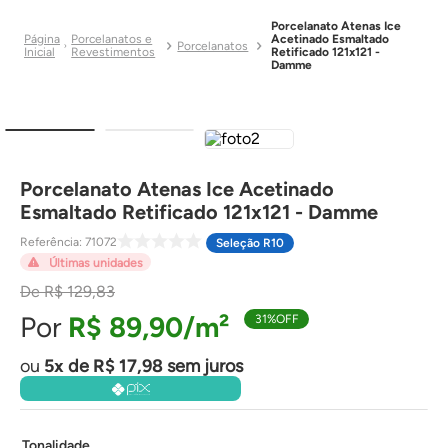
Porcelanato Atenas Ice
Porcelanatos e
Acetinado Esmaltado
Porcelanatos
Revestimentos
Retificado 121x121 -
Damme
Porcelanato Atenas Ice Acetinado
Esmaltado Retificado 121x121 - Damme
Referência
:
71072
Seleção R10
Últimas unidades
R$
129
,
83
R$
89
,
90
31%
OFF
5
de
R$
17
,
98
sem juros
Tonalidade