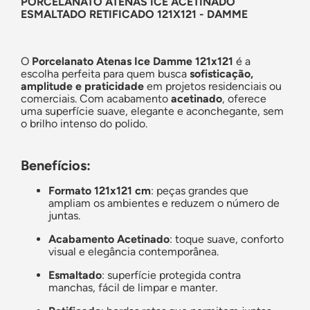
PORCELANATO ATENAS ICE ACETINADO
ESMALTADO RETIFICADO 121X121 - DAMME
O
Porcelanato Atenas Ice Damme 121x121
é a
escolha perfeita para quem busca
sofisticação,
amplitude e praticidade
em projetos residenciais ou
comerciais. Com acabamento
acetinado
, oferece
uma superfície suave, elegante e aconchegante, sem
o brilho intenso do polido.
Benefícios:
Formato 121x121 cm
: peças grandes que
ampliam os ambientes e reduzem o número de
juntas.
Acabamento Acetinado
: toque suave, conforto
visual e elegância contemporânea.
Esmaltado
: superfície protegida contra
manchas, fácil de limpar e manter.